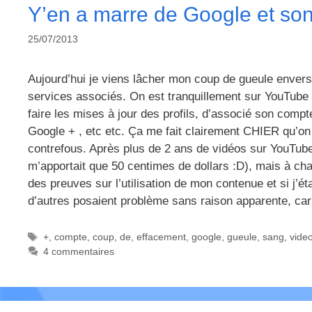
Y’en a marre de Google et son 
25/07/2013
Aujourd’hui je viens lâcher mon coup de gueule enver
services associés. On est tranquillement sur YouTube
faire les mises à jour des profils, d’associé son com
Google + , etc etc. Ça me fait clairement CHIER qu’on
contrefous. Après plus de 2 ans de vidéos sur YouTube
m’apportait que 50 centimes de dollars :D), mais à chaq
des preuves sur l’utilisation de mon contenue et si j’é
d’autres posaient problème sans raison apparente, car
Étiquettes
+
,
compte
,
coup
,
de
,
effacement
,
google
,
gueule
,
sang
,
vide
4 commentaires