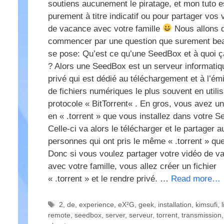
soutiens aucunement le piratage, et mon tuto e
purement à titre indicatif ou pour partager vos 
de vacance avec votre famille
Nous allons 
commencer par une question que surement be
se pose: Qu’est ce qu’une SeedBox et à quoi ç
? Alors une SeedBox est un serveur informatiq
privé qui est dédié au téléchargement et à l’ém
de fichiers numériques le plus souvent en utilis
protocole « BitTorrent« . En gros, vous avez un 
en « .torrent » que vous installez dans votre S
Celle-ci va alors le télécharger et le partager a
personnes qui ont pris le même « .torrent » qu
Donc si vous voulez partager votre vidéo de v
avec votre famille, vous allez créer un fichier
« .torrent » et le rendre privé. …
Read more…
Étiquettes
2
,
de
,
experience
,
eX²G
,
geek
,
installation
,
kimsufi
,
remote
,
seedbox
,
server
,
serveur
,
torrent
,
transmission