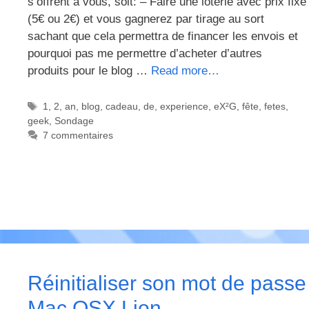
s’offrent à vous, soit: – Faire une loterie avec prix fixe
(5€ ou 2€) et vous gagnerez par tirage au sort
sachant que cela permettra de financer les envois et
pourquoi pas me permettre d’acheter d’autres
produits pour le blog …
Read more…
Étiquettes
1
,
2
,
an
,
blog
,
cadeau
,
de
,
experience
,
eX²G
,
fête
,
fetes
,
geek
,
Sondage
7 commentaires
Réinitialiser son mot de passe
Mac OSX Lion