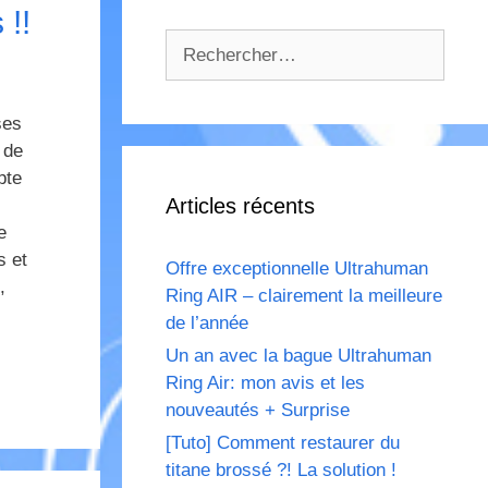
 !!
Rechercher :
ses
 de
pte
Articles récents
e
s et
Offre exceptionnelle Ultrahuman
,
Ring AIR – clairement la meilleure
de l’année
Un an avec la bague Ultrahuman
Ring Air: mon avis et les
nouveautés + Surprise
[Tuto] Comment restaurer du
titane brossé ?! La solution !