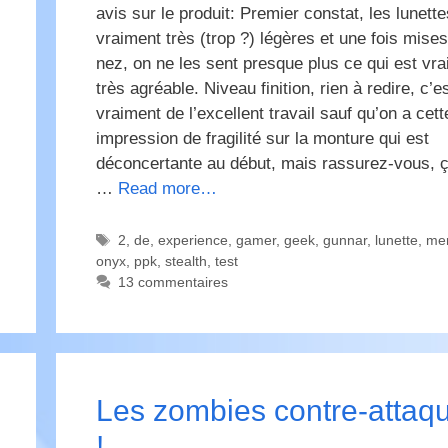
avis sur le produit: Premier constat, les lunett
vraiment très (trop ?) légères et une fois mises
nez, on ne les sent presque plus ce qui est vr
très agréable. Niveau finition, rien à redire, c’e
vraiment de l’excellent travail sauf qu’on a cett
impression de fragilité sur la monture qui est
déconcertante au début, mais rassurez-vous, 
…
Read more…
Étiquettes
2
,
de
,
experience
,
gamer
,
geek
,
gunnar
,
lunette
,
mer
onyx
,
ppk
,
stealth
,
test
13 commentaires
Les zombies contre-attaq
!