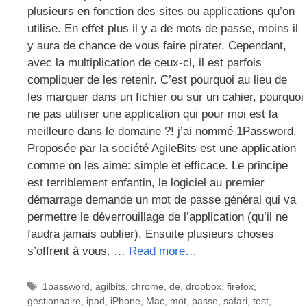
plusieurs en fonction des sites ou applications qu’on
utilise. En effet plus il y a de mots de passe, moins il
y aura de chance de vous faire pirater. Cependant,
avec la multiplication de ceux-ci, il est parfois
compliquer de les retenir. C’est pourquoi au lieu de
les marquer dans un fichier ou sur un cahier, pourquoi
ne pas utiliser une application qui pour moi est la
meilleure dans le domaine ?! j’ai nommé 1Password.
Proposée par la société AgileBits est une application
comme on les aime: simple et efficace. Le principe
est terriblement enfantin, le logiciel au premier
démarrage demande un mot de passe général qui va
permettre le déverrouillage de l’application (qu’il ne
faudra jamais oublier). Ensuite plusieurs choses
s’offrent à vous. …
Read more…
Étiquettes
1password
,
agilbits
,
chrome
,
de
,
dropbox
,
firefox
,
gestionnaire
,
ipad
,
iPhone
,
Mac
,
mot
,
passe
,
safari
,
test
,