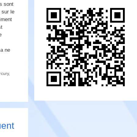
es sont
 sur le
aiment
st
e
ça ne
cury
,
uent