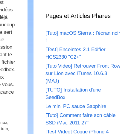
st
vidéos
Pages et Articles Phares
déjà
aucoup
a sert
[Tuto] macOS Sierra : l'écran noir
ue
!
ission
[Test] Enceintes 2.1 Edifier
ant le
HCS2330 "C2+"
fichier
[Tuto Video] Retrouver Front Row
eedbox.
sur Lion avec iTunes 10.6.3
ux
(MAJ)
e vous.
[TUTO] Installation d'une
acance
SeedBox
Le mini PC sauce Sapphire
[Tuto] Comment faire son câble
linux
,
SSD iMac 2011 27"
,
tuto
,
[Test Video] Coque iPhone 4