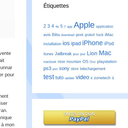
Étiquettes
Apple
2
3
4
5
application
4s
7
app
avis
iMac
Bêta
geek
gratuit
hack
download
iPhone
ios
ipad
iPod
installation
Mac
Lion
vente
Jailbreak
itunes
jeux
jour
ait
playstation
OS
mise
mountain
macbook
Osx
Gunnar
ps3
sony
telechargement
store
psn
er pour
test
video
tuto
zonetech
x
à
update
ment
iser
ran.
hnique
t à mon