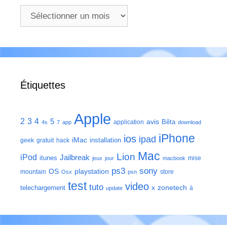
Archives
Étiquettes
Apple
2
3
4
5
avis
Bêta
application
4s
7
app
download
iPhone
ios
ipad
iMac
installation
geek
gratuit
hack
Mac
Lion
iPod
Jailbreak
itunes
mise
jeux
jour
macbook
ps3
sony
playstation
OS
mountain
store
Osx
psn
test
video
tuto
zonetech
telechargement
x
à
update