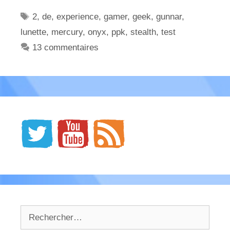
Étiquettes
2
,
de
,
experience
,
gamer
,
geek
,
gunnar
,
lunette
,
mercury
,
onyx
,
ppk
,
stealth
,
test
13 commentaires
Rechercher :