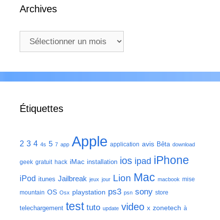
Archives
Archives
Étiquettes
Apple
2
3
4
5
avis
Bêta
application
4s
7
app
download
iPhone
ios
ipad
iMac
installation
geek
gratuit
hack
Mac
Lion
iPod
Jailbreak
itunes
mise
jeux
jour
macbook
ps3
sony
playstation
OS
mountain
store
Osx
psn
test
video
tuto
zonetech
telechargement
x
à
update