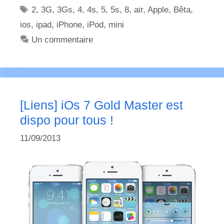
Étiquettes
2
,
3G
,
3Gs
,
4
,
4s
,
5
,
5s
,
8
,
air
,
Apple
,
Bêta
,
ios
,
ipad
,
iPhone
,
iPod
,
mini
Un commentaire
[Liens] iOs 7 Gold Master est
dispo pour tous !
11/09/2013