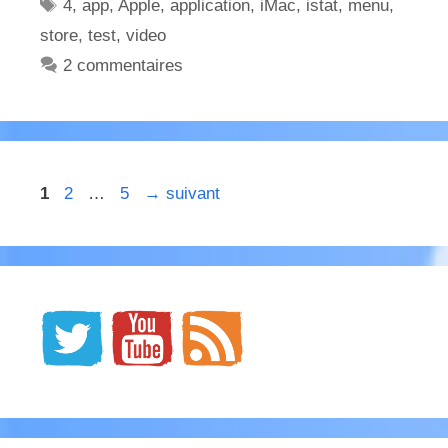
Étiquettes
4
,
app
,
Apple
,
application
,
iMac
,
istat
,
menu
,
store
,
test
,
video
2 commentaires
Page
Page
Page
1
2
…
5
→
suivant