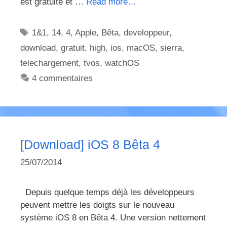
est gratuite et …
Read more…
Étiquettes
1&1
,
14
,
4
,
Apple
,
Bêta
,
developpeur
,
download
,
gratuit
,
high
,
ios
,
macOS
,
sierra
,
telechargement
,
tvos
,
watchOS
4 commentaires
[Download] iOS 8 Bêta 4
25/07/2014
Depuis quelque temps déjà les développeurs
peuvent mettre les doigts sur le nouveau
système iOS 8 en Bêta 4. Une version nettement