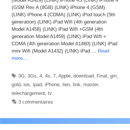
(Model A1429) (LINK) iPhone 4S (LINK) iPhone 4
(GSM Rev A (8GB) (LINK) iPhone 4 (GSM)
(LINK) iPhone 4 (CDMA) (LINK) iPod touch (5th
generation) (LINK) iPad Wifi (4th generation
Model A1458) (LINK) iPad Wifi +GSM (4th
generation Model A1459) (LINK) iPad Wifi +
CDMA (4th generation Model A1460) (LINK) iPad
mini Wifi (Model A1432) (LINK) iPad …
Read
more…
Étiquettes
3G
,
3Gs
,
4
,
4s
,
7
,
Apple
,
download
,
Final
,
gm
,
gold
,
ios
,
ipad
,
iPhone
,
lien
,
link
,
master
,
telechargement
,
tv
3 commentaires