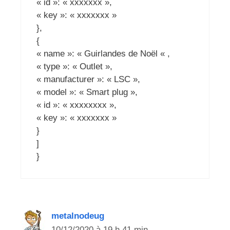
« id »: « xxxxxxx »,
« key »: « xxxxxxx »
},
{
« name »: « Guirlandes de Noël « ,
« type »: « Outlet »,
« manufacturer »: « LSC »,
« model »: « Smart plug »,
« id »: « xxxxxxxx »,
« key »: « xxxxxxx »
}
]
}
metalnodeug
10/12/2020 à 19 h 41 min