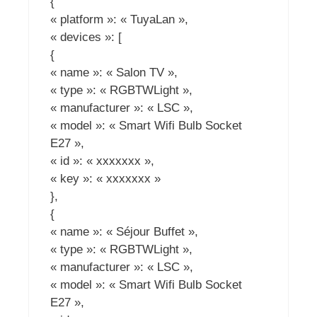
{
« platform »: « TuyaLan »,
« devices »: [
{
« name »: « Salon TV »,
« type »: « RGBTWLight »,
« manufacturer »: « LSC »,
« model »: « Smart Wifi Bulb Socket
E27 »,
« id »: « xxxxxxx »,
« key »: « xxxxxxx »
},
{
« name »: « Séjour Buffet »,
« type »: « RGBTWLight »,
« manufacturer »: « LSC »,
« model »: « Smart Wifi Bulb Socket
E27 »,