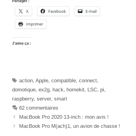
Partager :
X
Facebook
E-mail
Imprimer
J’aime ça :
Étiquettes
action
,
Apple
,
compatible
,
connect
,
domotique
,
ex2g
,
hack
,
homekit
,
LSC
,
pi
,
raspberry
,
server
,
smart
62 commentaires
MacBook Pro 2020 13-inch : mon avis !
MacBook Pro M(ach)1, un avion de chasse !