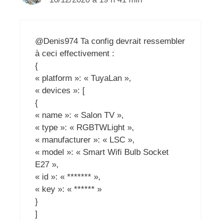
@Denis974 Ta config devrait ressembler
à ceci effectivement :
{
« platform »: « TuyaLan »,
« devices »: [
{
« name »: « Salon TV »,
« type »: « RGBTWLight »,
« manufacturer »: « LSC »,
« model »: « Smart Wifi Bulb Socket
E27 »,
« id »: « ******* »,
« key »: « ****** »
}
]