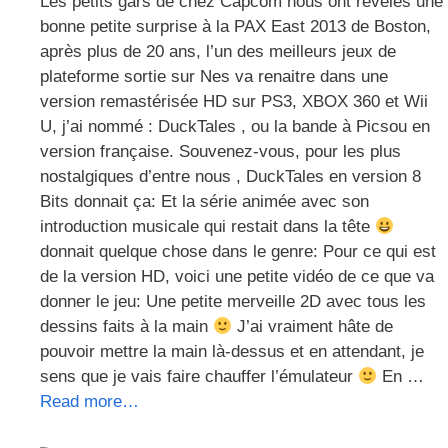
Les petits gars de chez Capcom nous ont révélés une
bonne petite surprise à la PAX East 2013 de Boston,
après plus de 20 ans, l’un des meilleurs jeux de
plateforme sortie sur Nes va renaitre dans une
version remastérisée HD sur PS3, XBOX 360 et Wii
U, j’ai nommé : DuckTales , ou la bande à Picsou en
version française. Souvenez-vous, pour les plus
nostalgiques d’entre nous , DuckTales en version 8
Bits donnait ça: Et la série animée avec son
introduction musicale qui restait dans la tête
donnait quelque chose dans le genre: Pour ce qui est
de la version HD, voici une petite vidéo de ce que va
donner le jeu: Une petite merveille 2D avec tous les
dessins faits à la main
J’ai vraiment hâte de
pouvoir mettre la main là-dessus et en attendant, je
sens que je vais faire chauffer l’émulateur
En …
Read more…