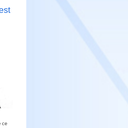
est
e ce