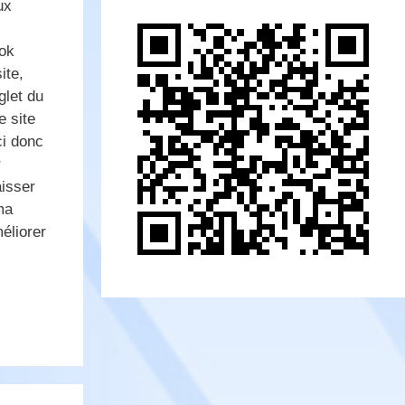
ux
s
ok
ite,
let du
e site
ci donc
r
isser
ma
éliorer