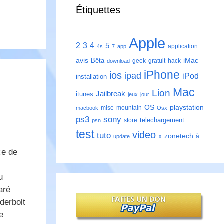
Étiquettes
Apple
2
3
4
5
application
4s
7
app
avis
iMac
Bêta
geek
gratuit
hack
download
iPhone
ios
ipad
iPod
installation
Mac
Lion
Jailbreak
itunes
jeux
jour
playstation
OS
mise
mountain
macbook
Osx
ps3
sony
telechargement
store
psn
test
video
tuto
zonetech
x
à
update
ce de
u
aré
derbolt
e