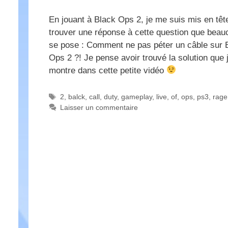
En jouant à Black Ops 2, je me suis mis en têt
trouver une réponse à cette question que beau
se pose : Comment ne pas péter un câble sur 
Ops 2 ?! Je pense avoir trouvé la solution que 
montre dans cette petite vidéo
Étiquettes
2
,
balck
,
call
,
duty
,
gameplay
,
live
,
of
,
ops
,
ps3
,
rage
Laisser un commentaire