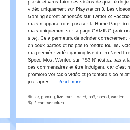
plaisir et vous faire des vidéos de qualité de je
vidéo uniquement sur Playstation 3. Les vidéo
Gaming seront annoncés sur Twitter et Facebo
mais n’apparaitrons pas sur la Home Page du s
mais uniquement sur la page GAMING (voir ong
site). Cela permettra de scinder correctement l
en deux parties et ne pas le rendre fouillis. Voi
ma première vidéo gaming live du jeu Need Fo
Speed Most Wanted sur PS3 N’hésitez pas à la
des commentaires et être indulgent, car c’est 
première véritable vidéo et je tenterais de m’am
jour après …
Read more…
Étiquettes
for
,
gaming
,
live
,
most
,
need
,
ps3
,
speed
,
wanted
2 commentaires