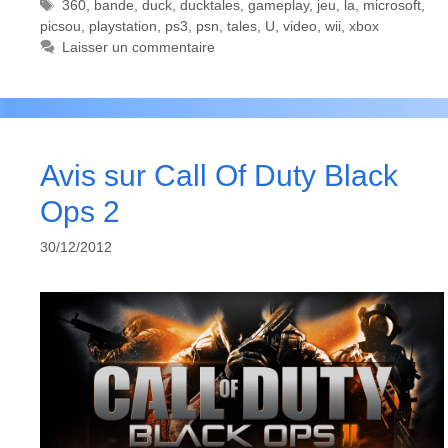
Étiquettes
360
,
bande
,
duck
,
ducktales
,
gameplay
,
jeu
,
la
,
microsoft
,
picsou
,
playstation
,
ps3
,
psn
,
tales
,
U
,
video
,
wii
,
xbox
Laisser un commentaire
Avis sur Call Of Duty Black
Ops 2
30/12/2012