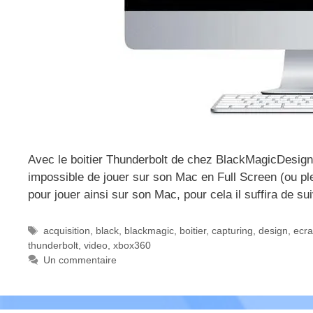
Avec le boitier Thunderbolt de chez BlackMagicDesign, l
impossible de jouer sur son Mac en Full Screen (ou ple
pour jouer ainsi sur son Mac, pour cela il suffira de su
Étiquettes
acquisition
,
black
,
blackmagic
,
boitier
,
capturing
,
design
,
ecr
thunderbolt
,
video
,
xbox360
Un commentaire