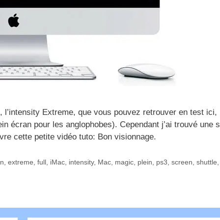
’intensity Extreme, que vous pouvez retrouver en test ici, il
in écran pour les anglophobes). Cependant j’ai trouvé une s
ivre cette petite vidéo tuto: Bon visionnage.
an
,
extreme
,
full
,
iMac
,
intensity
,
Mac
,
magic
,
plein
,
ps3
,
screen
,
shuttle
,