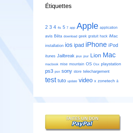
Étiquettes
Apple
2
3
4
5
application
4s
7
app
avis
iMac
Bêta
geek
gratuit
hack
download
iPhone
ios
ipad
iPod
installation
Mac
Lion
Jailbreak
itunes
jeux
jour
playstation
OS
mise
mountain
macbook
Osx
ps3
sony
telechargement
store
psn
test
video
tuto
zonetech
x
à
update