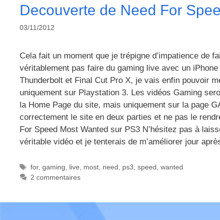
Decouverte de Need For Spe
03/11/2012
Cela fait un moment que je trépigne d’impatience de 
véritablement pas faire du gaming live avec un iPhon
Thunderbolt et Final Cut Pro X, je vais enfin pouvoir me
uniquement sur Playstation 3. Les vidéos Gaming sero
la Home Page du site, mais uniquement sur la page GA
correctement le site en deux parties et ne pas le rendr
For Speed Most Wanted sur PS3 N’hésitez pas à laisse
véritable vidéo et je tenterais de m’améliorer jour ap
Étiquettes
for
,
gaming
,
live
,
most
,
need
,
ps3
,
speed
,
wanted
2 commentaires