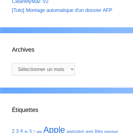
CleanMyMac V2
[Tuto] Montage automatique d'un dossier AFP
Archives
Archives
Étiquettes
Apple
2
3
4
5
avis
Bêta
application
4s
7
app
download