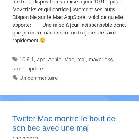
mettre à disposition sa mise à jour 10.9.1 pour
Mavericks et qui corrige justement ses bugs.
Disponible sur le Mac AppStore, voici ce qu’elle
apporte: Une mise à jour indispensable donc,
que je recommande comme toujours de faire
rapidement
Étiquettes
10.9.1
,
app
,
Apple
,
Mac
,
maj
,
mavericks
,
store
,
update
Un commentaire
Twitter Mac montre le bout de
son bec avec une maj