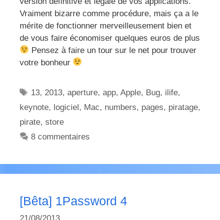
version définitive et légale de vos applications.
Vraiment bizarre comme procédure, mais ça a le
mérite de fonctionner merveilleusement bien et
de vous faire économiser quelques euros de plus
Pensez à faire un tour sur le net pour trouver
votre bonheur
Étiquettes
13
,
2013
,
aperture
,
app
,
Apple
,
Bug
,
ilife
,
keynote
,
logiciel
,
Mac
,
numbers
,
pages
,
piratage
,
pirate
,
store
8 commentaires
[Bêta] 1Password 4
21/08/2013