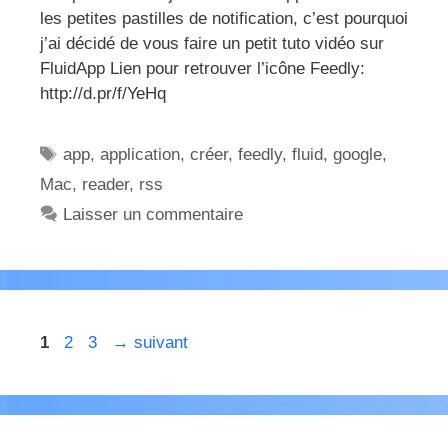
les petites pastilles de notification, c’est pourquoi
j’ai décidé de vous faire un petit tuto vidéo sur
FluidApp Lien pour retrouver l’icône Feedly:
http://d.pr/f/YeHq
Étiquettes
app
,
application
,
créer
,
feedly
,
fluid
,
google
,
Mac
,
reader
,
rss
Laisser un commentaire
Page
Page
Page
1
2
3
→
suivant