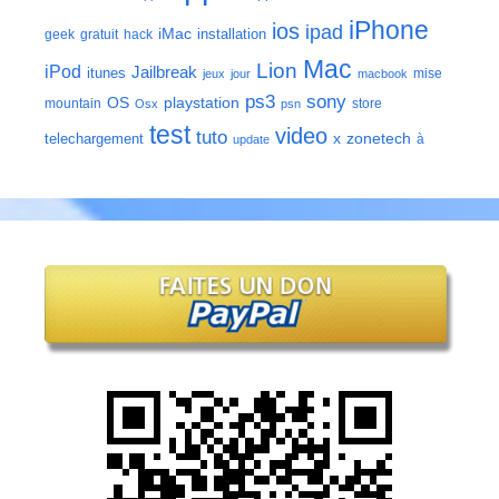
iPhone
ios
ipad
iMac
installation
geek
gratuit
hack
Mac
Lion
iPod
Jailbreak
itunes
mise
jeux
jour
macbook
ps3
sony
playstation
OS
mountain
store
Osx
psn
test
video
tuto
zonetech
telechargement
x
à
update