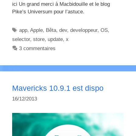
ici Un grand merci à Macbidouille et le blog
Pike’s Universum pour l’astuce.
Étiquettes
app
,
Apple
,
Bêta
,
dev
,
developpeur
,
OS
,
selector
,
store
,
update
,
x
3 commentaires
Mavericks 10.9.1 est dispo
16/12/2013