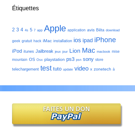
Étiquettes
Apple
2
3
4
5
avis
Bêta
application
4s
7
app
download
iPhone
ios
ipad
iMac
installation
geek
gratuit
hack
Mac
Lion
iPod
Jailbreak
itunes
mise
jeux
jour
macbook
ps3
sony
playstation
OS
mountain
store
Osx
psn
test
video
tuto
zonetech
telechargement
x
à
update