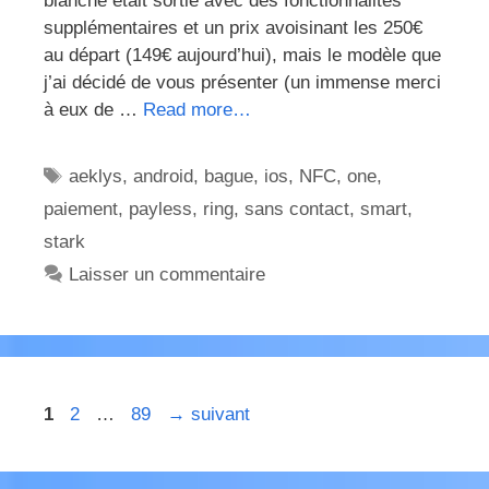
blanche était sortie avec des fonctionnalités
supplémentaires et un prix avoisinant les 250€
au départ (149€ aujourd’hui), mais le modèle que
j’ai décidé de vous présenter (un immense merci
à eux de …
Read more…
Étiquettes
aeklys
,
android
,
bague
,
ios
,
NFC
,
one
,
paiement
,
payless
,
ring
,
sans contact
,
smart
,
stark
Laisser un commentaire
Page
Page
Page
1
2
…
89
→
suivant