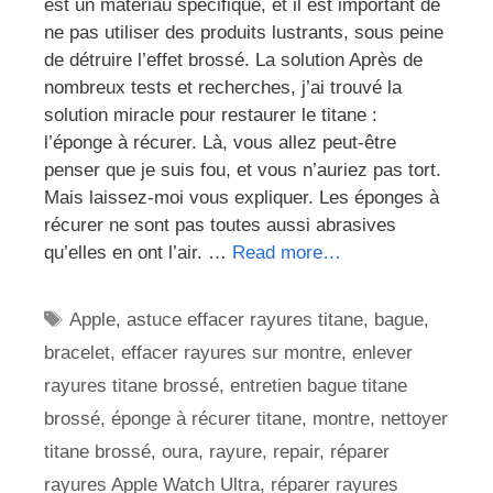
est un matériau spécifique, et il est important de
ne pas utiliser des produits lustrants, sous peine
de détruire l’effet brossé. La solution Après de
nombreux tests et recherches, j’ai trouvé la
solution miracle pour restaurer le titane :
l’éponge à récurer. Là, vous allez peut-être
penser que je suis fou, et vous n’auriez pas tort.
Mais laissez-moi vous expliquer. Les éponges à
récurer ne sont pas toutes aussi abrasives
qu’elles en ont l’air. …
Read more…
Étiquettes
Apple
,
astuce effacer rayures titane
,
bague
,
bracelet
,
effacer rayures sur montre
,
enlever
rayures titane brossé
,
entretien bague titane
brossé
,
éponge à récurer titane
,
montre
,
nettoyer
titane brossé
,
oura
,
rayure
,
repair
,
réparer
rayures Apple Watch Ultra
,
réparer rayures