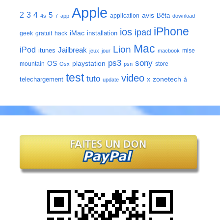
Apple
2
3
4
5
avis
Bêta
application
4s
7
app
download
iPhone
ios
ipad
iMac
installation
geek
gratuit
hack
Mac
Lion
iPod
Jailbreak
itunes
mise
jeux
jour
macbook
ps3
sony
playstation
OS
mountain
store
Osx
psn
test
video
tuto
zonetech
telechargement
x
à
update