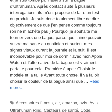
et je suis tombé par hasard sur la bague
d’Ultrahuman. Après contact suite à plusieurs
interrogations, ils m’ont proposé de faire un test
du produit. Je suis donc totalement libre de dire
objectivement ce que j’en pense comme toujours
(on ne m’achète pas ) Pourquoi je souhaite me
tourner vers une bague, parce que j’aime pouvoir
suivre ma santé au quotidien et surtout mes
signes vitaux durant la journée et la nuit. Il est
inconcevable pour moi de dormir avec mon Apple
Watch et l’alternative de la bague est vraiment
parfaite pour cela. Première étape : Choisir le
modèle et la taille Avant toute chose, il va falloir
choisir la couleur de la bague ainsi que …
Read
more…
Étiquettes
Accessoires fitness
,
air
,
amazon
,
avis
,
Avis
Ultrahuman Ring
,
Capteurs de santé
,
Code
,