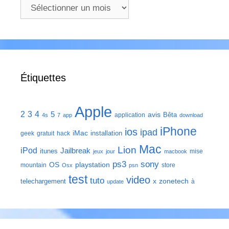
Archives
Étiquettes
Apple
2
3
4
5
avis
Bêta
application
4s
7
app
download
iPhone
ios
ipad
iMac
installation
geek
gratuit
hack
Mac
Lion
iPod
Jailbreak
itunes
mise
jeux
jour
macbook
ps3
sony
playstation
OS
mountain
store
Osx
psn
test
video
tuto
zonetech
telechargement
x
à
update