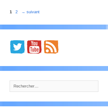
Page
Page
1
2
→
suivant
Rechercher :