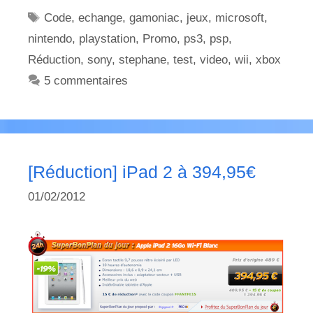
Étiquettes
Code
,
echange
,
gamoniac
,
jeux
,
microsoft
,
nintendo
,
playstation
,
Promo
,
ps3
,
psp
,
Réduction
,
sony
,
stephane
,
test
,
video
,
wii
,
xbox
5 commentaires
[Réduction] iPad 2 à 394,95€
01/02/2012