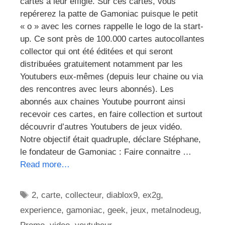
cartes à leur effigie. Sur ces cartes, vous
repérerez la patte de Gamoniac puisque le petit
« o » avec les cornes rappelle le logo de la start-
up. Ce sont près de 100.000 cartes autocollantes
collector qui ont été éditées et qui seront
distribuées gratuitement notamment par les
Youtubers eux-mêmes (depuis leur chaine ou via
des rencontres avec leurs abonnés). Les
abonnés aux chaines Youtube pourront ainsi
recevoir ces cartes, en faire collection et surtout
découvrir d’autres Youtubers de jeux vidéo.
Notre objectif était quadruple, déclare Stéphane,
le fondateur de Gamoniac : Faire connaitre …
Read more…
Étiquettes
2
,
carte
,
collecteur
,
diablox9
,
ex2g
,
experience
,
gamoniac
,
geek
,
jeux
,
metalnodeug
,