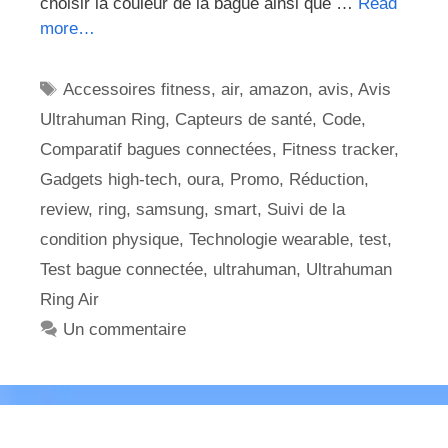
choisir la couleur de la bague ainsi que …
Read
more…
Étiquettes
Accessoires fitness
,
air
,
amazon
,
avis
,
Avis
Ultrahuman Ring
,
Capteurs de santé
,
Code
,
Comparatif bagues connectées
,
Fitness tracker
,
Gadgets high-tech
,
oura
,
Promo
,
Réduction
,
review
,
ring
,
samsung
,
smart
,
Suivi de la
condition physique
,
Technologie wearable
,
test
,
Test bague connectée
,
ultrahuman
,
Ultrahuman
Ring Air
Un commentaire