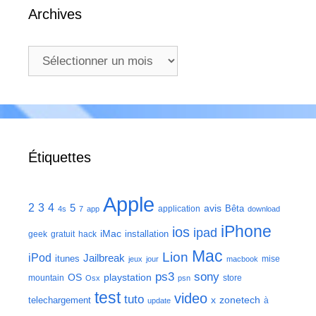
Archives
Archives
Étiquettes
Apple
2
3
4
5
avis
Bêta
application
4s
7
app
download
iPhone
ios
ipad
iMac
installation
geek
gratuit
hack
Mac
Lion
iPod
Jailbreak
itunes
mise
jeux
jour
macbook
ps3
sony
playstation
OS
mountain
store
Osx
psn
test
video
tuto
zonetech
telechargement
x
à
update