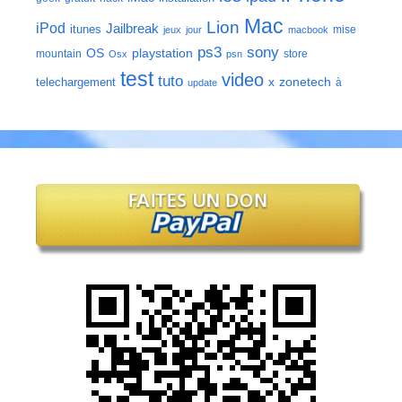
Mac
Lion
iPod
Jailbreak
itunes
mise
jeux
jour
macbook
ps3
sony
playstation
OS
mountain
store
Osx
psn
test
video
tuto
zonetech
telechargement
x
à
update