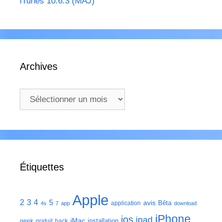
iTunes 10.6.3 (MAJ)
Archives
Archives
Étiquettes
Apple
2
3
4
5
avis
Bêta
application
4s
7
app
download
iPhone
ios
ipad
iMac
installation
geek
gratuit
hack