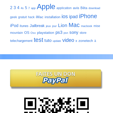
Apple
2
3
4
5
avis
Bêta
application
4s
7
app
download
iPhone
ios
ipad
iMac
installation
geek
gratuit
hack
Mac
Lion
iPod
Jailbreak
itunes
mise
jeux
jour
macbook
ps3
sony
playstation
OS
mountain
store
Osx
psn
test
video
tuto
zonetech
telechargement
x
à
update