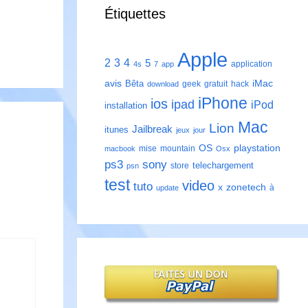
Étiquettes
Apple
2
3
4
5
application
4s
7
app
avis
iMac
Bêta
geek
gratuit
hack
download
iPhone
ios
ipad
iPod
installation
Mac
Lion
Jailbreak
itunes
jeux
jour
playstation
OS
mise
mountain
macbook
Osx
ps3
sony
telechargement
store
psn
test
video
tuto
zonetech
x
à
update