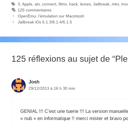
Étiquettes
3
,
Apple
,
atv
,
connect
,
films
,
hack
,
itunes
,
Jailbreak
,
mkv
,
mov
125 commentaires
OpenEmu: l’émulation sur Macintosh
Jailbreak iOs 6.1.3/6.1.4/6.1.5
125 réflexions au sujet de “Pl
Josh
29/12/2013 à 16 h 30 min
GENIAL !!! C’est une tuerie !!! La version manuelle
« nub » en informatique !! merci mister et bravo p