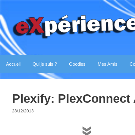
Aller
au
contenu
Accueil
Qui je suis ?
Goodies
Mes Amis
Co
Plexify: PlexConnect
28/12/2013