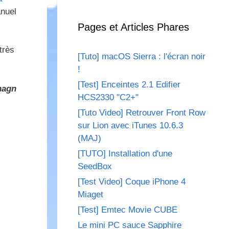
anuel
Pages et Articles Phares
très
[Tuto] macOS Sierra : l'écran noir
!
[Test] Enceintes 2.1 Edifier
hagn
HCS2330 "C2+"
[Tuto Video] Retrouver Front Row
sur Lion avec iTunes 10.6.3
(MAJ)
[TUTO] Installation d'une
SeedBox
[Test Video] Coque iPhone 4
Miaget
[Test] Emtec Movie CUBE
Le mini PC sauce Sapphire