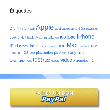
Étiquettes
Apple
2
3
4
5
avis
Bêta
application
4s
7
app
download
iPhone
ios
ipad
iMac
installation
geek
gratuit
hack
Mac
Lion
iPod
Jailbreak
itunes
mise
jeux
jour
macbook
ps3
sony
playstation
OS
mountain
store
Osx
psn
test
video
tuto
zonetech
telechargement
x
à
update