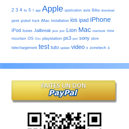
Apple
2
3
4
5
avis
Bêta
application
4s
7
app
download
iPhone
ios
ipad
iMac
installation
geek
gratuit
hack
Mac
Lion
iPod
Jailbreak
itunes
mise
jeux
jour
macbook
ps3
sony
playstation
OS
mountain
store
Osx
psn
test
video
tuto
zonetech
telechargement
x
à
update