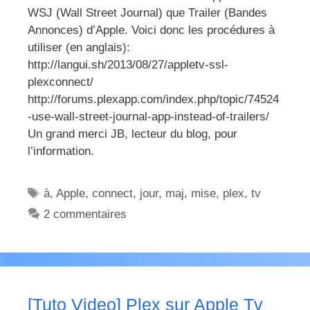
WSJ (Wall Street Journal) que Trailer (Bandes
Annonces) d’Apple. Voici donc les procédures à
utiliser (en anglais):
http://langui.sh/2013/08/27/appletv-ssl-
plexconnect/
http://forums.plexapp.com/index.php/topic/74524
-use-wall-street-journal-app-instead-of-trailers/
Un grand merci JB, lecteur du blog, pour
l’information.
Étiquettes
à
,
Apple
,
connect
,
jour
,
maj
,
mise
,
plex
,
tv
2 commentaires
[Tuto Video] Plex sur Apple Tv