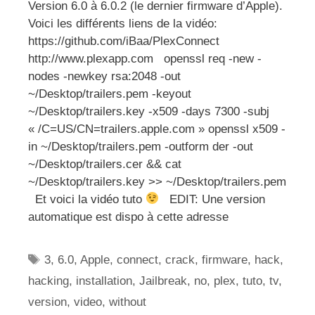
Version 6.0 à 6.0.2 (le dernier firmware d’Apple).
Voici les différents liens de la vidéo:
https://github.com/iBaa/PlexConnect
http://www.plexapp.com openssl req -new -
nodes -newkey rsa:2048 -out
~/Desktop/trailers.pem -keyout
~/Desktop/trailers.key -x509 -days 7300 -subj
« /C=US/CN=trailers.apple.com » openssl x509 -
in ~/Desktop/trailers.pem -outform der -out
~/Desktop/trailers.cer && cat
~/Desktop/trailers.key >> ~/Desktop/trailers.pem
Et voici la vidéo tuto
EDIT: Une version
automatique est dispo à cette adresse
Étiquettes
3
,
6.0
,
Apple
,
connect
,
crack
,
firmware
,
hack
,
hacking
,
installation
,
Jailbreak
,
no
,
plex
,
tuto
,
tv
,
version
,
video
,
without