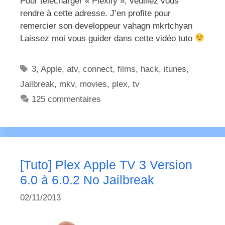
Pour télécharger « Plexify », veuillez vous
rendre à cette adresse. J’en profite pour
remercier son developpeur vahagn mkrtchyan
Laissez moi vous guider dans cette vidéo tuto
Étiquettes
3
,
Apple
,
atv
,
connect
,
films
,
hack
,
itunes
,
Jailbreak
,
mkv
,
movies
,
plex
,
tv
125 commentaires
[Tuto] Plex Apple TV 3 Version
6.0 à 6.0.2 No Jailbreak
02/11/2013