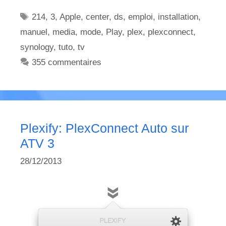
Étiquettes
214
,
3
,
Apple
,
center
,
ds
,
emploi
,
installation
,
manuel
,
media
,
mode
,
Play
,
plex
,
plexconnect
,
synology
,
tuto
,
tv
355 commentaires
Plexify: PlexConnect Auto sur
ATV 3
28/12/2013