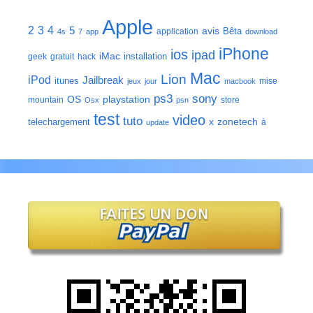
Apple
2
3
4
5
avis
Bêta
application
4s
7
app
download
iPhone
ios
ipad
iMac
installation
geek
gratuit
hack
Mac
Lion
iPod
Jailbreak
itunes
mise
jeux
jour
macbook
ps3
sony
playstation
OS
mountain
store
Osx
psn
test
video
tuto
zonetech
telechargement
x
à
update