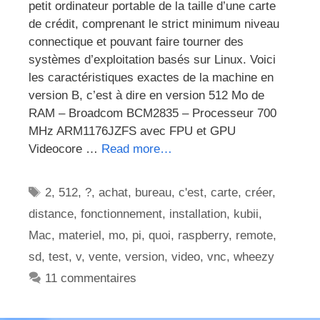
petit ordinateur portable de la taille d’une carte
de crédit, comprenant le strict minimum niveau
connectique et pouvant faire tourner des
systèmes d’exploitation basés sur Linux. Voici
les caractéristiques exactes de la machine en
version B, c’est à dire en version 512 Mo de
RAM – Broadcom BCM2835 – Processeur 700
MHz ARM1176JZFS avec FPU et GPU
Videocore …
Read more…
Étiquettes
2
,
512
,
?
,
achat
,
bureau
,
c'est
,
carte
,
créer
,
distance
,
fonctionnement
,
installation
,
kubii
,
Mac
,
materiel
,
mo
,
pi
,
quoi
,
raspberry
,
remote
,
sd
,
test
,
v
,
vente
,
version
,
video
,
vnc
,
wheezy
11 commentaires