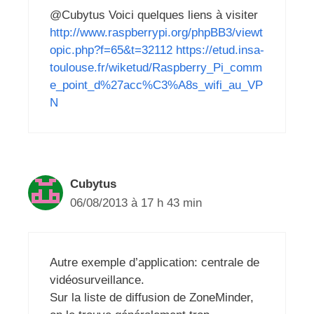
@Cubytus Voici quelques liens à visiter
http://www.raspberrypi.org/phpBB3/viewt
opic.php?f=65&t=32112
https://etud.insa-
toulouse.fr/wiketud/Raspberry_Pi_comm
e_point_d%27acc%C3%A8s_wifi_au_VP
N
Cubytus
06/08/2013 à 17 h 43 min
Autre exemple d’application: centrale de
vidéosurveillance.
Sur la liste de diffusion de ZoneMinder,