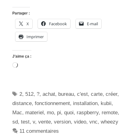
Partager :
X
Facebook
E-mail
Imprimer
J’aime ça :
Chargement…
Étiquettes
2
,
512
,
?
,
achat
,
bureau
,
c'est
,
carte
,
créer
,
distance
,
fonctionnement
,
installation
,
kubii
,
Mac
,
materiel
,
mo
,
pi
,
quoi
,
raspberry
,
remote
,
sd
,
test
,
v
,
vente
,
version
,
video
,
vnc
,
wheezy
11 commentaires