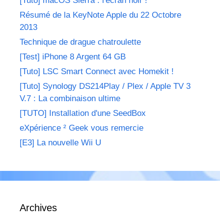
[Tuto] macOS Sierra : l'écran noir !
Résumé de la KeyNote Apple du 22 Octobre
2013
Technique de drague chatroulette
[Test] iPhone 8 Argent 64 GB
[Tuto] LSC Smart Connect avec Homekit !
[Tuto] Synology DS214Play / Plex / Apple TV 3
V.7 : La combinaison ultime
[TUTO] Installation d'une SeedBox
eXpérience ² Geek vous remercie
[E3] La nouvelle Wii U
Archives