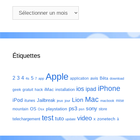
Archives
Étiquettes
Apple
2
3
4
5
avis
Bêta
application
4s
7
app
download
iPhone
ios
ipad
iMac
installation
geek
gratuit
hack
Mac
Lion
iPod
Jailbreak
itunes
mise
jeux
jour
macbook
ps3
sony
playstation
OS
mountain
store
Osx
psn
test
video
tuto
zonetech
telechargement
x
à
update