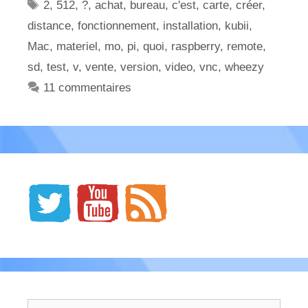
Étiquettes
2
,
512
,
?
,
achat
,
bureau
,
c'est
,
carte
,
créer
,
distance
,
fonctionnement
,
installation
,
kubii
,
Mac
,
materiel
,
mo
,
pi
,
quoi
,
raspberry
,
remote
,
sd
,
test
,
v
,
vente
,
version
,
video
,
vnc
,
wheezy
11 commentaires
Rechercher :