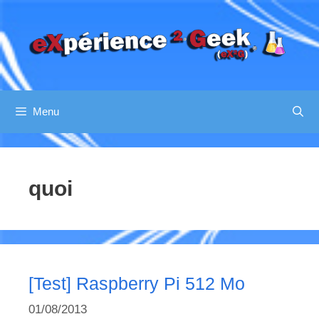
Aller
au
contenu
Menu
quoi
[Test] Raspberry Pi 512 Mo
01/08/2013