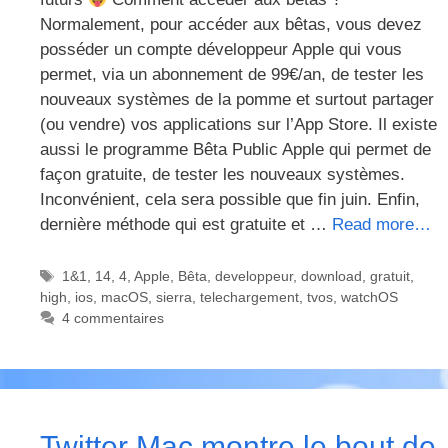
Normalement, pour accéder aux bêtas, vous devez
posséder un compte développeur Apple qui vous
permet, via un abonnement de 99€/an, de tester les
nouveaux systèmes de la pomme et surtout partager
(ou vendre) vos applications sur l’App Store. Il existe
aussi le programme Bêta Public Apple qui permet de
façon gratuite, de tester les nouveaux systèmes.
Inconvénient, cela sera possible que fin juin. Enfin,
dernière méthode qui est gratuite et …
Read more…
Étiquettes
1&1
,
14
,
4
,
Apple
,
Bêta
,
developpeur
,
download
,
gratuit
,
high
,
ios
,
macOS
,
sierra
,
telechargement
,
tvos
,
watchOS
4 commentaires
Twitter Mac montre le bout de