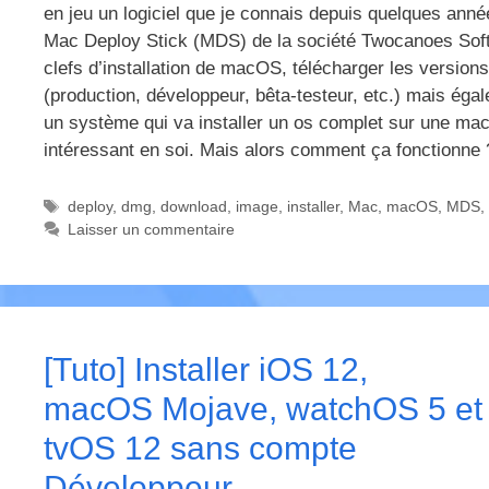
en jeu un logiciel que je connais depuis quelques anné
Mac Deploy Stick (MDS) de la société Twocanoes Softw
clefs d’installation de macOS, télécharger les version
(production, développeur, bêta-testeur, etc.) mais éga
un système qui va installer un os complet sur une machi
intéressant en soi. Mais alors comment ça fonctionne 
Étiquettes
deploy
,
dmg
,
download
,
image
,
installer
,
Mac
,
macOS
,
MDS
,
Laisser un commentaire
[Tuto] Installer iOS 12,
macOS Mojave, watchOS 5 et
tvOS 12 sans compte
Développeur