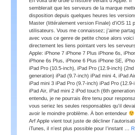
En voilà une drôle d’histoire venant d’Apple. Il
semblerait que les serveurs de la marque mett
disposition depuis quelques heures les versio
Master (littéralement version Finale) d’iOS 11 
utilisateurs. Vous me connaissez; j’aime parta
avec vous ce genre de petite chose alors voici
directement les liens pointant vers les serveur
Apple: iPhone 7 iPhone 7 Plus iPhone 6s, iPho
iPhone 6s Plus, iPhone 6 Plus iPhone SE, iPh
iPad Pro (10.5-inch), iPad Pro (12.9-inch) (2nd
generation) iPad (9.7-inch) iPad mini 4, iPad Ai
iPad mini 3 iPad Pro (9.7‑inch) iPad Pro (12.9‑
iPad Air, iPad mini 2 iPod touch (6th generation
entendu, je ne pourrais être tenu pour responsa
vous seriez les seules responsables qu’il devai
avoir le moindre problème. À bon entendeur
Arf Apple vient tout juste de décliner l’autorisat
iTunes, il n’est plus possible pour l’instant …
R