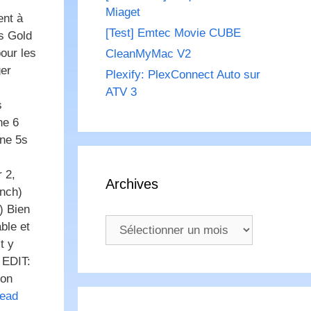
Miaget
ent à
[Test] Emtec Movie CUBE
ns Gold
pour les
CleanMyMac V2
ger
Plexify: PlexConnect Auto sur
ATV 3
s
ne 6
one 5s
r 2,
Archives
inch)
) Bien
Archives
ble et
t y
EDIT:
ion
ead