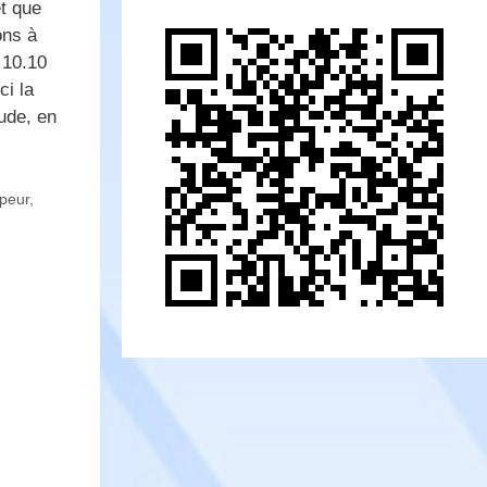
et que
ons à
 10.10
i la
ude, en
peur
,