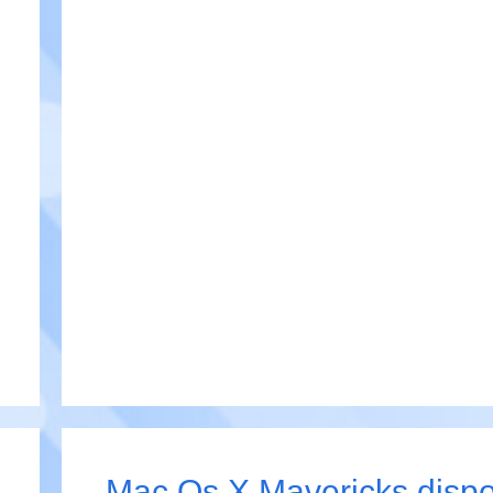
Mac Os X Mavericks disp