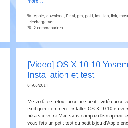
more…
Étiquettes
Apple
,
download
,
Final
,
gm
,
gold
,
ios
,
lien
,
link
,
mast
telechargement
2 commentaires
[Video] OS X 10.10 Yosemi
Installation et test
04/06/2014
Me voilà de retour pour une petite vidéo pour 
expliquer comment installer OS X 10.10 en ver
bêta sur votre Mac sans compte développeur et
vous fais un petit test du petit bijou d’Apple en