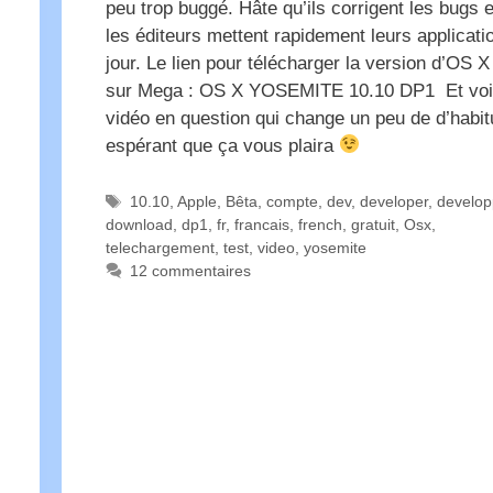
peu trop buggé. Hâte qu’ils corrigent les bugs 
les éditeurs mettent rapidement leurs applicati
jour. Le lien pour télécharger la version d’OS X
sur Mega : OS X YOSEMITE 10.10 DP1 Et voic
vidéo en question qui change un peu de d’habit
espérant que ça vous plaira
Étiquettes
10.10
,
Apple
,
Bêta
,
compte
,
dev
,
developer
,
develop
download
,
dp1
,
fr
,
francais
,
french
,
gratuit
,
Osx
,
telechargement
,
test
,
video
,
yosemite
12 commentaires