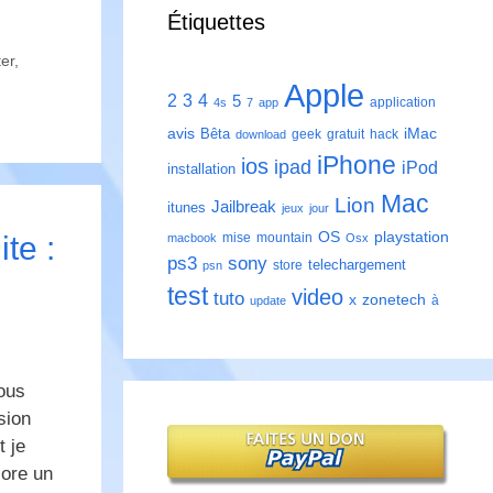
Étiquettes
er
,
Apple
2
3
4
5
application
4s
7
app
avis
iMac
Bêta
geek
gratuit
hack
download
iPhone
ios
ipad
iPod
installation
Mac
Lion
Jailbreak
itunes
jeux
jour
playstation
OS
mise
mountain
te :
macbook
Osx
ps3
sony
telechargement
store
psn
test
video
tuto
zonetech
x
à
update
vous
sion
 je
core un