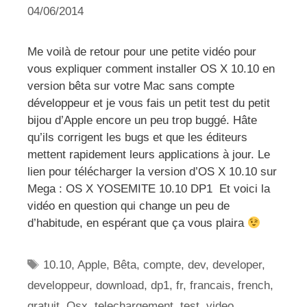
04/06/2014
Me voilà de retour pour une petite vidéo pour
vous expliquer comment installer OS X 10.10 en
version bêta sur votre Mac sans compte
développeur et je vous fais un petit test du petit
bijou d’Apple encore un peu trop buggé. Hâte
qu’ils corrigent les bugs et que les éditeurs
mettent rapidement leurs applications à jour. Le
lien pour télécharger la version d’OS X 10.10 sur
Mega : OS X YOSEMITE 10.10 DP1 Et voici la
vidéo en question qui change un peu de
d’habitude, en espérant que ça vous plaira
Étiquettes
10.10
,
Apple
,
Bêta
,
compte
,
dev
,
developer
,
developpeur
,
download
,
dp1
,
fr
,
francais
,
french
,
gratuit
,
Osx
,
telechargement
,
test
,
video
,