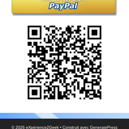
© 2026 eXpérience2Geek
• Construit avec
GeneratePress