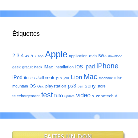
Étiquettes
Apple
2
3
4
5
avis
Bêta
application
4s
7
app
download
iPhone
ios
ipad
iMac
installation
geek
gratuit
hack
Mac
Lion
iPod
Jailbreak
itunes
mise
jeux
jour
macbook
ps3
sony
playstation
OS
mountain
store
Osx
psn
test
video
tuto
zonetech
telechargement
x
à
update