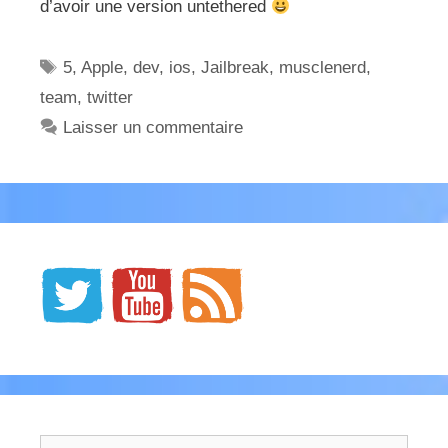
d’avoir une version untethered
Étiquettes
5
,
Apple
,
dev
,
ios
,
Jailbreak
,
musclenerd
,
team
,
twitter
Laisser un commentaire
Rechercher :