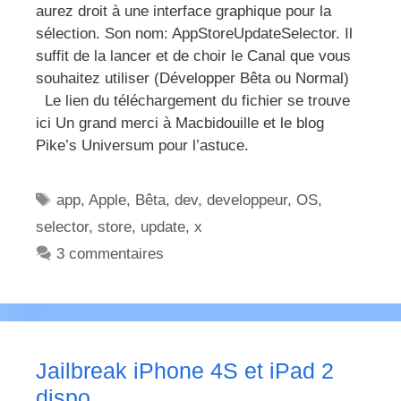
aurez droit à une interface graphique pour la
sélection. Son nom: AppStoreUpdateSelector. Il
suffit de la lancer et de choir le Canal que vous
souhaitez utiliser (Développer Bêta ou Normal)
Le lien du téléchargement du fichier se trouve
ici Un grand merci à Macbidouille et le blog
Pike’s Universum pour l’astuce.
Étiquettes
app
,
Apple
,
Bêta
,
dev
,
developpeur
,
OS
,
selector
,
store
,
update
,
x
3 commentaires
Jailbreak iPhone 4S et iPad 2
dispo