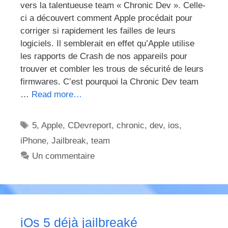
vers la talentueuse team « Chronic Dev ». Celle-
ci a découvert comment Apple procédait pour
corriger si rapidement les failles de leurs
logiciels. Il semblerait en effet qu’Apple utilise
les rapports de Crash de nos appareils pour
trouver et combler les trous de sécurité de leurs
firmwares. C’est pourquoi la Chronic Dev team
…
Read more…
Étiquettes
5
,
Apple
,
CDevreport
,
chronic
,
dev
,
ios
,
iPhone
,
Jailbreak
,
team
Un commentaire
iOs 5 déjà jailbreaké