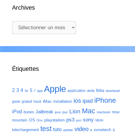
Archives
Archives
Étiquettes
Apple
2
3
4
5
avis
Bêta
application
4s
7
app
download
iPhone
ios
ipad
iMac
installation
geek
gratuit
hack
Mac
Lion
iPod
Jailbreak
itunes
mise
jeux
jour
macbook
ps3
sony
playstation
OS
mountain
store
Osx
psn
test
video
tuto
zonetech
telechargement
x
à
update