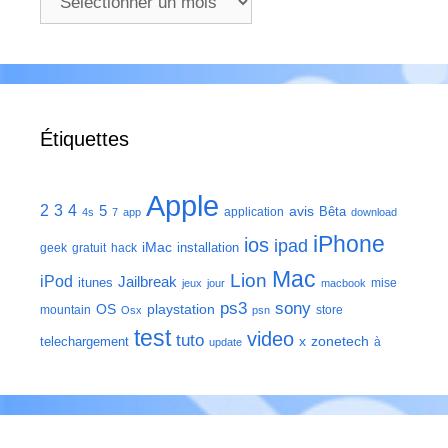
Étiquettes
Apple
2
3
4
5
avis
Bêta
application
4s
7
app
download
iPhone
ios
ipad
iMac
installation
geek
gratuit
hack
Mac
Lion
iPod
Jailbreak
itunes
mise
jeux
jour
macbook
ps3
sony
playstation
OS
mountain
store
Osx
psn
test
video
tuto
zonetech
telechargement
x
à
update