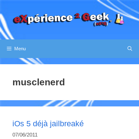
Aller
au
contenu
Menu
musclenerd
iOs 5 déjà jailbreaké
07/06/2011