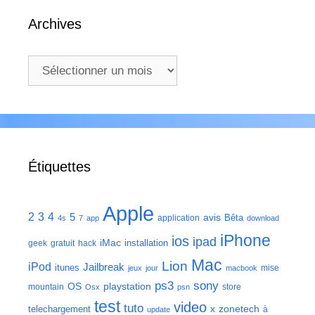
Archives
Archives
Étiquettes
Apple
2
3
4
5
avis
Bêta
application
4s
7
app
download
iPhone
ios
ipad
iMac
installation
geek
gratuit
hack
Mac
Lion
iPod
Jailbreak
itunes
mise
jeux
jour
macbook
ps3
sony
playstation
OS
mountain
store
Osx
psn
test
video
tuto
zonetech
telechargement
x
à
update