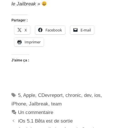
le Jailbreak »
Partager :
X
Facebook
E-mail
Imprimer
J’aime ça :
Étiquettes
5
,
Apple
,
CDevreport
,
chronic
,
dev
,
ios
,
iPhone
,
Jailbreak
,
team
Un commentaire
iOs 5.1 Bêta est de sortie