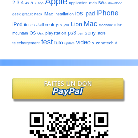
Apple
2
3
4
5
avis
Bêta
application
4s
7
app
download
iPhone
ios
ipad
iMac
installation
geek
gratuit
hack
Mac
Lion
iPod
Jailbreak
itunes
mise
jeux
jour
macbook
ps3
sony
playstation
OS
mountain
store
Osx
psn
test
video
tuto
zonetech
telechargement
x
à
update