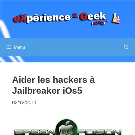
Aller
au
contenu
Menu
Aider les hackers à
Jailbreaker iOs5
02/12/2011