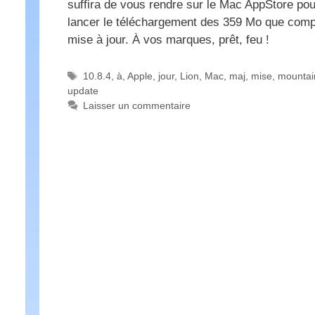
suffira de vous rendre sur le Mac AppStore pou
lancer le téléchargement des 359 Mo que comp
mise à jour. À vos marques, prêt, feu !
Étiquettes
10.8.4
,
à
,
Apple
,
jour
,
Lion
,
Mac
,
maj
,
mise
,
mountai
update
Laisser un commentaire