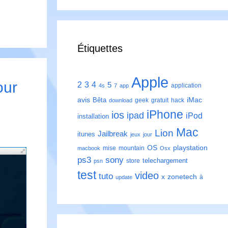
Étiquettes
Apple
our
2
3
4
5
application
4s
7
app
avis
iMac
Bêta
geek
gratuit
hack
download
iPhone
ios
ipad
iPod
installation
Mac
Lion
Jailbreak
itunes
jeux
jour
playstation
OS
mise
mountain
macbook
Osx
ps3
sony
telechargement
store
psn
test
video
tuto
zonetech
x
à
update