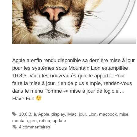
Apple a enfin rendu disponible sa dernière mise à jour
pour les systèmes sous Mountain Lion estampillée
10.8.3. Voici les nouveautés qu’elle apporte: Pour
faire la mise à jour, rien de plus simple, rendez-vous
dans le menu Pomme -> mise à jour de logiciel…
Have Fun
Étiquettes
10.8.3
,
à
,
Apple
,
display
,
iMac
,
jour
,
Lion
,
macbook
,
mise
,
moutain
,
pro
,
retina
,
update
4 commentaires