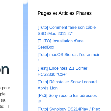
Pages et Articles Phares
[Tuto] Comment faire son câble
SSD iMac 2011 27"
[TUTO] Installation d'une
SeedBox
[Tuto] macOS Sierra : l'écran noir
!
[Test] Enceintes 2.1 Edifier
HCS2330 "C2+"
[Tuto] Réinstaller Snow Leopard
) pour
Après Lion
ple
[Ps3] Sony récolte les adresses
 sa
iP
ts: Il
[Tuto] Synology DS214Play / Plex