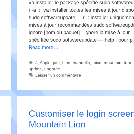
va installer le package spécifié sudo softwareu
i -a : va installer toutes les mises à jour dispo
sudo softwareupdate -i -r : installer uniquemen
mises à jour recommandées sudo softwareup
ignore [nom du paquet] : ignore la mise à jour
spécifiée sudo softwareupdate — help : pour p
Read more…
Étiquettes
à
,
Apple
,
jour
,
Lion
,
manuelle
,
mise
,
mountain
,
termi
update
,
upgrade
Laisser un commentaire
Customiser le login scree
Mountain Lion