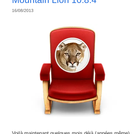
16/08/2013
Voilà maintenant quelques mois déjà (années même)