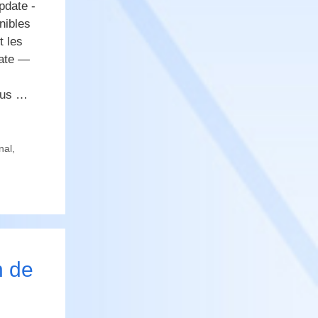
pdate -
nibles
t les
date —
lus …
nal
,
n de