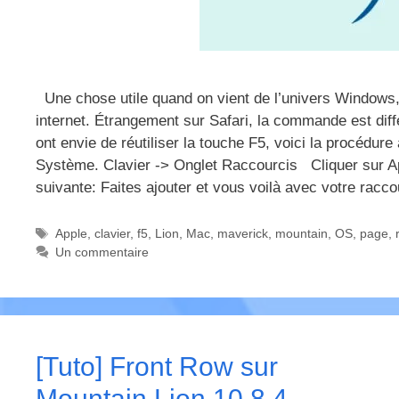
Une chose utile quand on vient de l’univers Windows, 
internet. Étrangement sur Safari, la commande est dif
ont envie de réutiliser la touche F5, voici la procéd
Système. Clavier -> Onglet Raccourcis Cliquer sur App
suivante: Faites ajouter et vous voilà avec votre racc
Étiquettes
Apple
,
clavier
,
f5
,
Lion
,
Mac
,
maverick
,
mountain
,
OS
,
page
,
Un commentaire
[Tuto] Front Row sur
Mountain Lion 10.8.4