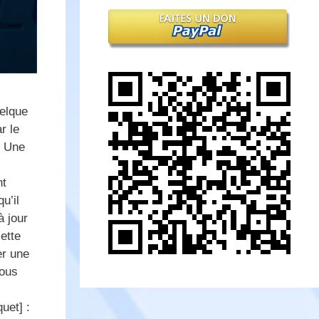
elque
r le
. Une
nt
u’il
à jour
ette
er une
vous
uet] :