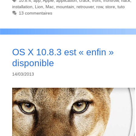
Étiquettes
10.8.4
,
app
,
Apple
,
application
,
crack
,
front
,
frontrow
,
hack
,
installation
,
Lion
,
Mac
,
mountain
,
retrouver
,
row
,
store
,
tuto
13 commentaires
OS X 10.8.3 est « enfin »
disponible
14/03/2013