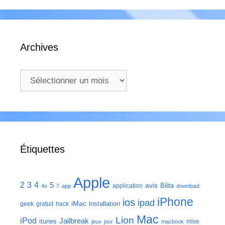
Archives
Archives
Étiquettes
Apple
2
3
4
5
avis
Bêta
application
4s
7
app
download
iPhone
ios
ipad
iMac
installation
geek
gratuit
hack
Mac
Lion
iPod
Jailbreak
itunes
mise
jeux
jour
macbook