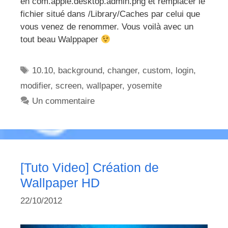
en com.apple.desktop.admin.png et remplacer le
fichier situé dans /Library/Caches par celui que
vous venez de renommer. Vous voilà avec un
tout beau Walppaper
Étiquettes
10.10
,
background
,
changer
,
custom
,
login
,
modifier
,
screen
,
wallpaper
,
yosemite
Un commentaire
[Tuto Video] Création de
Wallpaper HD
22/10/2012