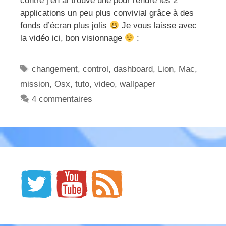
contre j’en ai trouvé une pour rendre les 2
applications un peu plus convivial grâce à des
fonds d’écran plus jolis
Je vous laisse avec
la vidéo ici, bon visionnage
:
Étiquettes
changement
,
control
,
dashboard
,
Lion
,
Mac
,
mission
,
Osx
,
tuto
,
video
,
wallpaper
4 commentaires