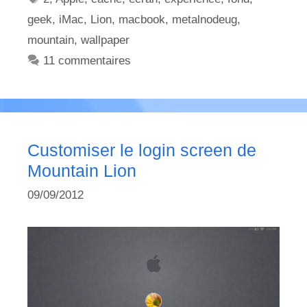
geek
,
iMac
,
Lion
,
macbook
,
metalnodeug
,
mountain
,
wallpaper
11 commentaires
Customiser le login screen de
Mountain Lion
09/09/2012