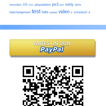
ps3
sony
playstation
OS
mountain
store
Osx
psn
test
video
tuto
zonetech
telechargement
x
à
update