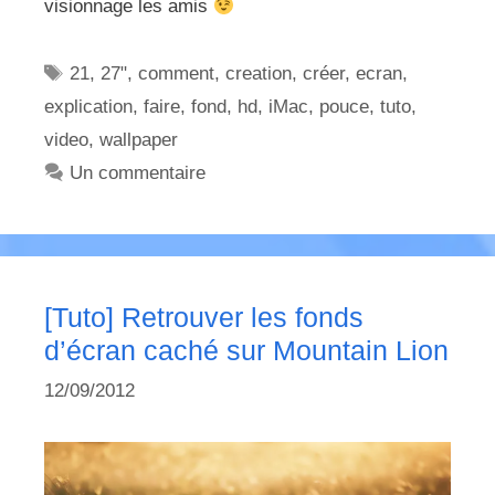
visionnage les amis
Étiquettes
21
,
27"
,
comment
,
creation
,
créer
,
ecran
,
explication
,
faire
,
fond
,
hd
,
iMac
,
pouce
,
tuto
,
video
,
wallpaper
Un commentaire
[Tuto] Retrouver les fonds
d’écran caché sur Mountain Lion
12/09/2012