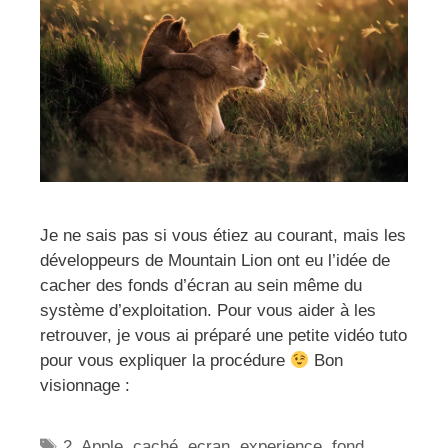
Je ne sais pas si vous étiez au courant, mais les
développeurs de Mountain Lion ont eu l’idée de
cacher des fonds d’écran au sein même du
système d’exploitation. Pour vous aider à les
retrouver, je vous ai préparé une petite vidéo tuto
pour vous expliquer la procédure
Bon
visionnage :
Étiquettes
2
,
Apple
,
caché
,
ecran
,
experience
,
fond
,