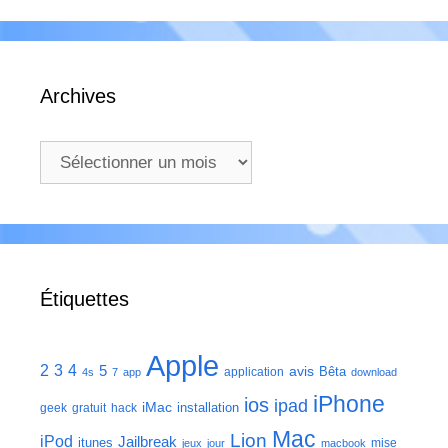
Archives
Archives
Étiquettes
Apple
2
3
4
5
avis
Bêta
application
4s
7
app
download
iPhone
ios
ipad
iMac
installation
geek
gratuit
hack
Mac
Lion
iPod
Jailbreak
itunes
mise
jeux
jour
macbook