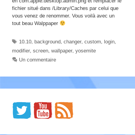
en com.apple.desktop.admin.png et remplacer le
fichier situé dans /Library/Caches par celui que
vous venez de renommer. Vous voilà avec un
tout beau Walppaper
Étiquettes
10.10
,
background
,
changer
,
custom
,
login
,
modifier
,
screen
,
wallpaper
,
yosemite
Un commentaire