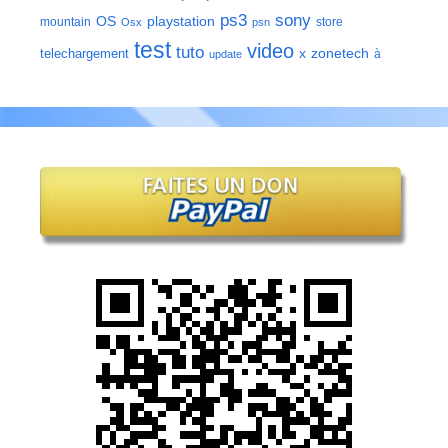
ps3
sony
playstation
OS
mountain
store
Osx
psn
test
video
tuto
zonetech
telechargement
x
à
update