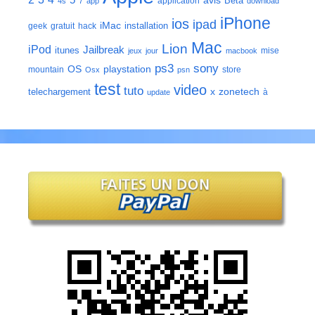
5
avis
Bêta
application
4s
7
app
download
iPhone
ios
ipad
iMac
installation
geek
gratuit
hack
Mac
Lion
iPod
Jailbreak
itunes
mise
jeux
jour
macbook
ps3
sony
playstation
OS
mountain
store
Osx
psn
test
video
tuto
zonetech
telechargement
x
à
update