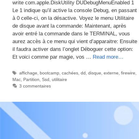
write com.apple.DiskUtility DUDebugMenuEnabled 1
Le 1 indique qu’il active la console Debug, en passant
à 0 celle-ci, on la désactive. Voyez le menu Utilitaire
de disque avant la commande: Maintenant, après
avoir entré la commande dans le TERMINAL, vous
aurez accès à ce menu qui vient d’apparaitre: Ensuite
il faudra activer dans l’onglet Déboguer cette option:
Et voici comme par magie, vos …
Read more…
Étiquettes
affichage
,
bootcamp
,
cachées
,
dd
,
disque
,
externe
,
firewire
,
Mac
,
Partition
,
Ssd
,
utilitaire
3 commentaires