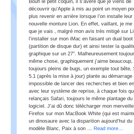
Bouh le petit coquin, il s’avère que je viens de
découvrir qu’Apple à mis au point un moyen po
plus revenir en arrière lorsque l’on installe leur
nouvelle monture Lion. En effet, vaillant, je me 
que je vais , malgré mon avis très mitigé sur Li
l’installer sur mon iMac en faisant un dual boot
(partition de disque dur) et ainsi tester la qualit
graphique sur un 27″. Malheureusement toujour
même chose, graphiquement j’aime beaucoup,
toujours pleins de bugs, un exemple tout bête, 
5.1 (après la mise à jour) plante au démarrage 
impossible de lancer des recherches et bien e
avec leur système de reprise, à chaque fois qu
relançais Safari, toujours le même plantage du
logiciel. J’ai dû donc télécharger mon merveill
Firefox sur mon MacBook White (qui est maint
un dinosaure avec la disparition aujourd’hui du
modèle Blanc, Paix à son …
Read more…