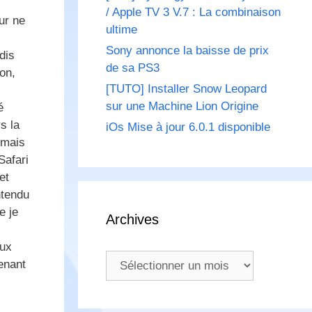
/ Apple TV 3 V.7 : La combinaison
ur ne
ultime
Sony annonce la baisse de prix
dis
de sa PS3
on,
[TUTO] Installer Snow Leopard
sur une Machine Lion Origine
é
s la
iOs Mise à jour 6.0.1 disponible
 mais
Safari
et
ntendu
e je
Archives
eux
Archives
enant