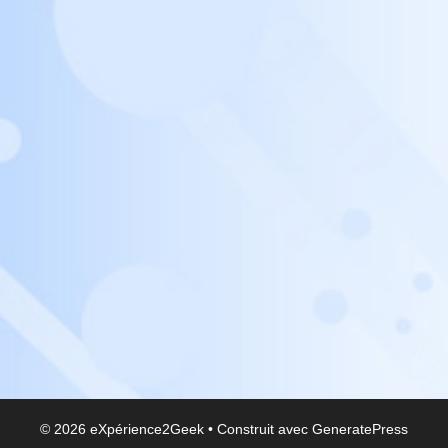
© 2026 eXpérience2Geek
• Construit avec
GeneratePress