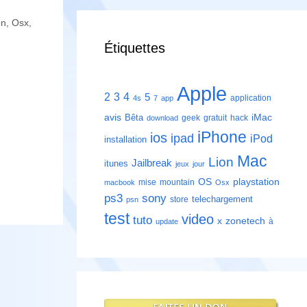
on
,
Osx
,
Étiquettes
Apple
2
3
4
5
application
4s
7
app
avis
iMac
Bêta
geek
gratuit
hack
download
iPhone
ios
ipad
iPod
installation
Mac
Lion
Jailbreak
itunes
jeux
jour
playstation
OS
mise
mountain
macbook
Osx
ps3
sony
telechargement
store
psn
test
video
tuto
zonetech
x
à
update