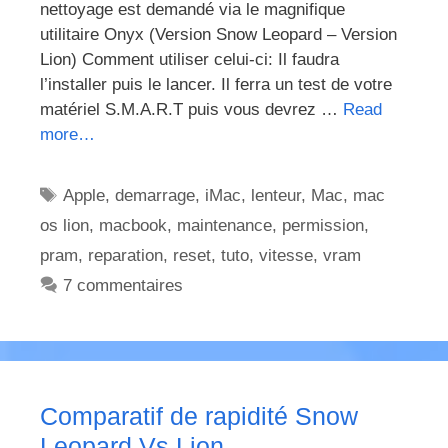
nettoyage est demandé via le magnifique
utilitaire Onyx (Version Snow Leopard – Version
Lion) Comment utiliser celui-ci: Il faudra
l’installer puis le lancer. Il ferra un test de votre
matériel S.M.A.R.T puis vous devrez …
Read
more…
Étiquettes
Apple
,
demarrage
,
iMac
,
lenteur
,
Mac
,
mac
os lion
,
macbook
,
maintenance
,
permission
,
pram
,
reparation
,
reset
,
tuto
,
vitesse
,
vram
7 commentaires
Comparatif de rapidité Snow
Leopard Vs Lion