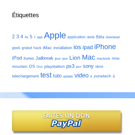
Étiquettes
Apple
2
3
4
5
avis
Bêta
application
4s
7
app
download
iPhone
ios
ipad
iMac
installation
geek
gratuit
hack
Mac
Lion
iPod
Jailbreak
itunes
mise
jeux
jour
macbook
ps3
sony
playstation
OS
mountain
store
Osx
psn
test
video
tuto
zonetech
telechargement
x
à
update