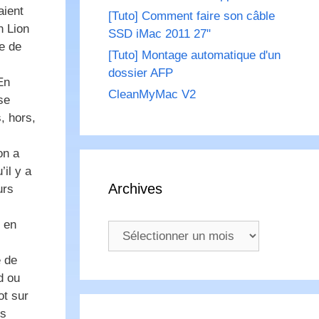
aient
[Tuto] Comment faire son câble
n Lion
SSD iMac 2011 27"
e de
[Tuto] Montage automatique d'un
dossier AFP
En
CleanMyMac V2
se
, hors,
on a
il y a
Archives
urs
l en
Archives
 de
d ou
ot sur
ns