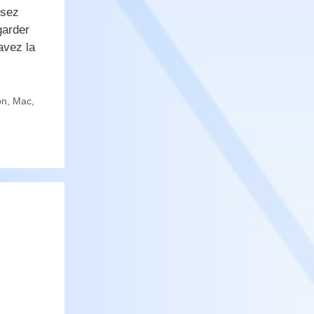
ssez
garder
avez la
on
,
Mac
,