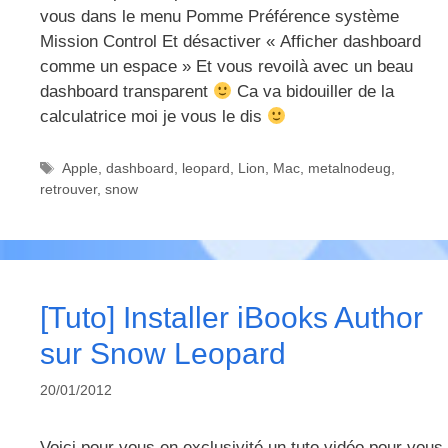
vous dans le menu Pomme Préférence système
Mission Control Et désactiver « Afficher dashboard
comme un espace » Et vous revoilà avec un beau
dashboard transparent
Ca va bidouiller de la
calculatrice moi je vous le dis
Étiquettes
Apple
,
dashboard
,
leopard
,
Lion
,
Mac
,
metalnodeug
,
retrouver
,
snow
[Tuto] Installer iBooks Author
sur Snow Leopard
20/01/2012
Voici pour vous en exclusivité un tuto vidéo pour vous