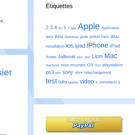
Étiquettes
ok
,
Apple
2
3
4
5
application
4s
7
app
avis
iMac
Bêta
geek
gratuit
hack
download
iPhone
ios
ipad
iPod
installation
Mac
Lion
Jailbreak
itunes
jeux
jour
playstation
OS
mise
mountain
macbook
Osx
ier
ps3
sony
telechargement
store
psn
test
video
tuto
zonetech
x
à
update