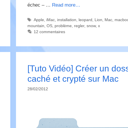
échec – …
Read more…
Étiquettes
Apple
,
iMac
,
installation
,
leopard
,
Lion
,
Mac
,
macbo
mountain
,
OS
,
problème
,
regler
,
snow
,
x
12 commentaires
[Tuto Vidéo] Créer un doss
caché et crypté sur Mac
28/02/2012