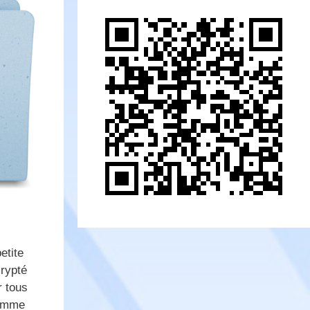
etite
rypté
r tous
comme