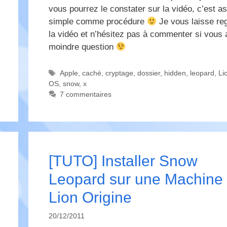
vous pourrez le constater sur la vidéo, c’est a
simple comme procédure
Je vous laisse re
la vidéo et n’hésitez pas à commenter si vous 
moindre question
Étiquettes
Apple
,
caché
,
cryptage
,
dossier
,
hidden
,
leopard
,
Li
OS
,
snow
,
x
7 commentaires
[TUTO] Installer Snow
Leopard sur une Machine
Lion Origine
20/12/2011