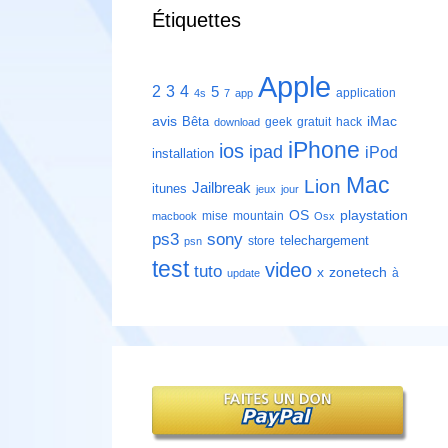
Étiquettes
Apple
2
3
4
5
application
4s
7
app
avis
iMac
Bêta
geek
gratuit
hack
download
iPhone
ios
ipad
iPod
installation
Mac
Lion
Jailbreak
itunes
jeux
jour
playstation
OS
mise
mountain
macbook
Osx
ps3
sony
telechargement
store
psn
test
video
tuto
zonetech
x
à
update