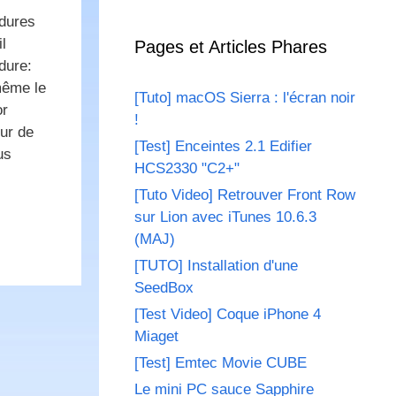
édures
l
Pages et Articles Phares
dure:
même le
[Tuto] macOS Sierra : l'écran noir
or
!
ur de
[Test] Enceintes 2.1 Edifier
us
HCS2330 "C2+"
[Tuto Video] Retrouver Front Row
sur Lion avec iTunes 10.6.3
(MAJ)
[TUTO] Installation d'une
SeedBox
[Test Video] Coque iPhone 4
Miaget
[Test] Emtec Movie CUBE
Le mini PC sauce Sapphire