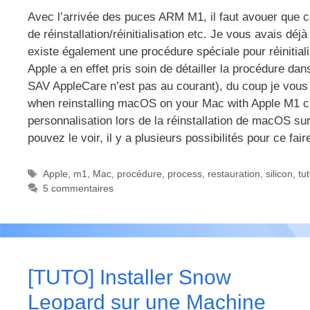
Avec l’arrivée des puces ARM M1, il faut avouer que 
de réinstallation/réinitialisation etc. Je vous avais dé
existe également une procédure spéciale pour réinitia
Apple a en effet pris soin de détailler la procédure d
SAV AppleCare n’est pas au courant), du coup je vous m
when reinstalling macOS on your Mac with Apple M1 ch
personnalisation lors de la réinstallation de macOS 
pouvez le voir, il y a plusieurs possibilités pour ce fai
Étiquettes
Apple
,
m1
,
Mac
,
procédure
,
process
,
restauration
,
silicon
,
tu
5 commentaires
[TUTO] Installer Snow
Leopard sur une Machine