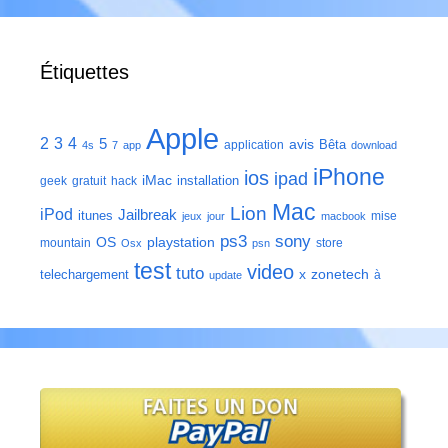
Étiquettes
Apple
2
3
4
5
avis
Bêta
application
4s
7
app
download
iPhone
ios
ipad
iMac
installation
geek
gratuit
hack
Mac
Lion
iPod
Jailbreak
itunes
mise
jeux
jour
macbook
ps3
sony
playstation
OS
mountain
store
Osx
psn
test
video
tuto
zonetech
telechargement
x
à
update