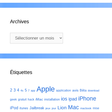
Archives
Archives
Étiquettes
Apple
2
3
4
5
avis
Bêta
application
4s
7
app
download
iPhone
ios
ipad
iMac
installation
geek
gratuit
hack
Mac
Lion
iPod
Jailbreak
itunes
mise
jeux
jour
macbook