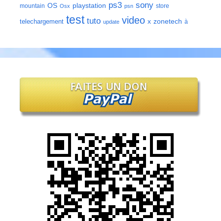
ps3
sony
playstation
OS
mountain
store
Osx
psn
test
video
tuto
zonetech
telechargement
x
à
update