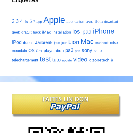
Apple
2
3
4
5
avis
Bêta
application
4s
7
app
download
iPhone
ios
ipad
iMac
installation
geek
gratuit
hack
Mac
Lion
iPod
Jailbreak
itunes
mise
jeux
jour
macbook
ps3
sony
playstation
OS
mountain
store
Osx
psn
test
video
tuto
zonetech
telechargement
x
à
update