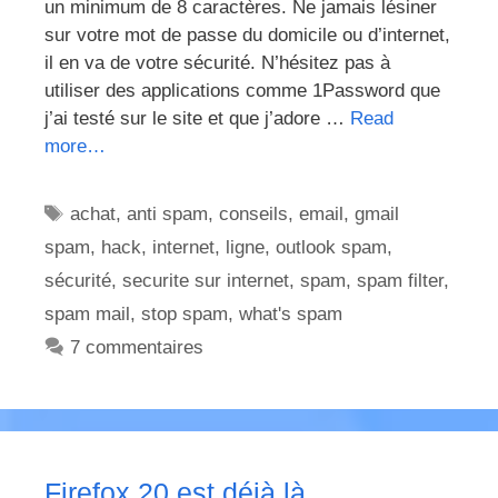
un minimum de 8 caractères. Ne jamais lésiner
sur votre mot de passe du domicile ou d’internet,
il en va de votre sécurité. N’hésitez pas à
utiliser des applications comme 1Password que
j’ai testé sur le site et que j’adore …
Read
more…
Étiquettes
achat
,
anti spam
,
conseils
,
email
,
gmail
spam
,
hack
,
internet
,
ligne
,
outlook spam
,
sécurité
,
securite sur internet
,
spam
,
spam filter
,
spam mail
,
stop spam
,
what's spam
7 commentaires
Firefox 20 est déjà là