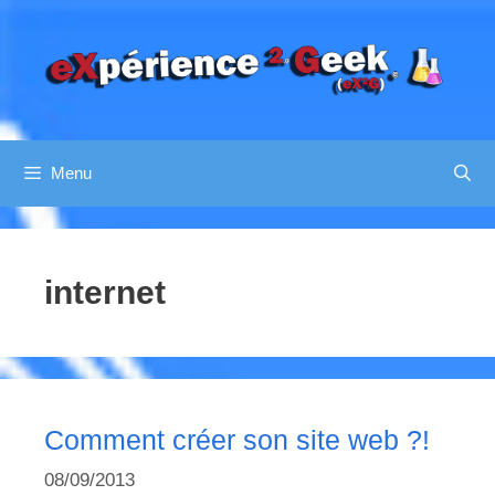
Aller
au
contenu
Menu
internet
Comment créer son site web ?!
08/09/2013