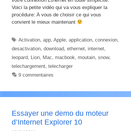
votre connexion Ethernet en toute simplicité.
Voici la petite vidéo qui va vous expliquer la
procédure: À vous de choisir ce qui vous
convient le mieux maintenant
Étiquettes
Activation
,
app
,
Apple
,
application
,
connexion
,
desactivation
,
download
,
ethernet
,
internet
,
leopard
,
Lion
,
Mac
,
macbook
,
moutain
,
snow
,
telechargement
,
telecharger
9 commentaires
Essayer une demo du moteur
d’Internet Explorer 10