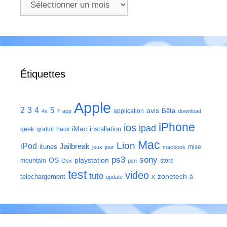
Étiquettes
Apple
2
3
4
5
avis
Bêta
application
4s
7
app
download
iPhone
ios
ipad
iMac
installation
geek
gratuit
hack
Mac
Lion
iPod
Jailbreak
itunes
mise
jeux
jour
macbook
ps3
sony
playstation
OS
mountain
store
Osx
psn
test
video
tuto
zonetech
telechargement
x
à
update