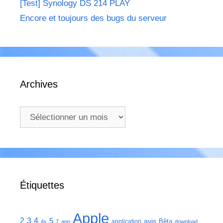
[Test] Synology DS 214 PLAY
Encore et toujours des bugs du serveur
Archives
Archives
Étiquettes
Apple
2
3
4
5
avis
Bêta
application
4s
7
app
download