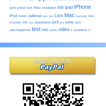
iPhone
ios
ipad
iMac
installation
geek
gratuit
hack
Mac
Lion
iPod
Jailbreak
itunes
mise
jeux
jour
macbook
ps3
sony
playstation
OS
mountain
store
Osx
psn
test
video
tuto
zonetech
telechargement
x
à
update