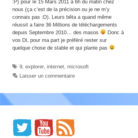
:P) pour le 15 Mars 2011 à 6h du matin chez
nous (ça c’est de la précision ou je ne m’y
connais pas :D). Leurs bêta a quand même
réussit a faire 36 Millions de téléchargements
depuis Septembre 2010… des masos
Donc à
vos Dl, pour ma part je préféré rester sur
quelque chose de stable et qui plante pas
Étiquettes
9
,
explorer
,
internet
,
microsoft
Laisser un commentaire