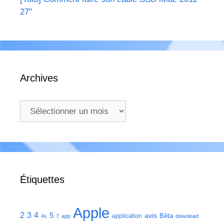
27"
Archives
Archives
Étiquettes
Apple
2
3
4
5
avis
Bêta
application
4s
7
app
download