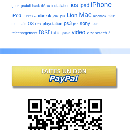
iPhone
ios
ipad
iMac
installation
geek
gratuit
hack
Mac
Lion
iPod
Jailbreak
itunes
mise
jeux
jour
macbook
ps3
sony
playstation
OS
mountain
store
Osx
psn
test
video
tuto
zonetech
telechargement
x
à
update