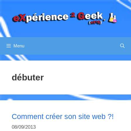
Aller
au
contenu
Menu
débuter
Comment créer son site web ?!
08/09/2013