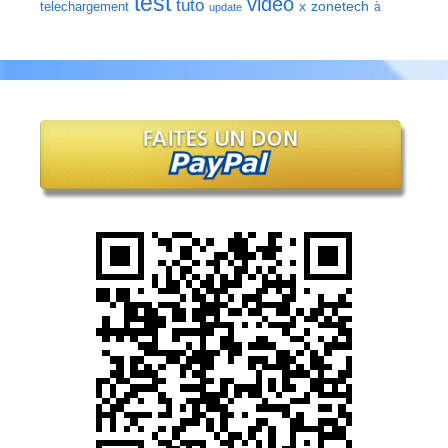
test
video
tuto
zonetech
telechargement
x
à
update