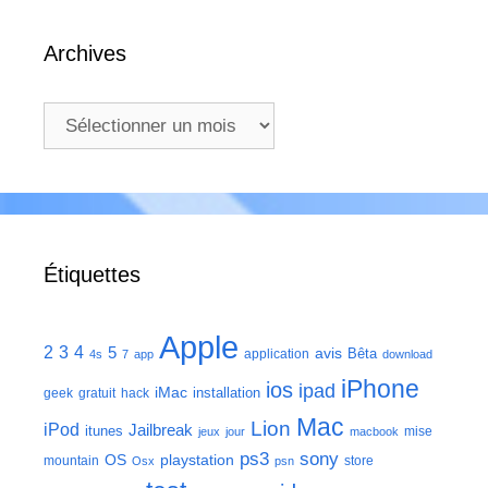
Archives
Archives
Étiquettes
Apple
2
3
4
5
avis
Bêta
application
4s
7
app
download
iPhone
ios
ipad
iMac
installation
geek
gratuit
hack
Mac
Lion
iPod
Jailbreak
itunes
mise
jeux
jour
macbook
ps3
sony
playstation
OS
mountain
store
Osx
psn