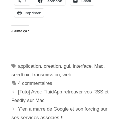
X
Facebook
E-mail
Imprimer
J’aime ça :
Étiquettes
application
,
creation
,
gui
,
interface
,
Mac
,
seedbox
,
transmission
,
web
4 commentaires
[Tuto] Avec FluidApp retrouver vos RSS et
Feedly sur Mac
Y’en a marre de Google et son forcing sur
ses services associés !!