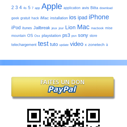
Apple
2
3
4
5
avis
Bêta
application
4s
7
app
download
iPhone
ios
ipad
iMac
installation
geek
gratuit
hack
Mac
Lion
iPod
Jailbreak
itunes
mise
jeux
jour
macbook
ps3
sony
playstation
OS
mountain
store
Osx
psn
test
video
tuto
zonetech
telechargement
x
à
update