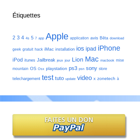
Étiquettes
Apple
2
3
4
5
avis
Bêta
application
4s
7
app
download
iPhone
ios
ipad
iMac
installation
geek
gratuit
hack
Mac
Lion
iPod
Jailbreak
itunes
mise
jeux
jour
macbook
ps3
sony
playstation
OS
mountain
store
Osx
psn
test
video
tuto
zonetech
telechargement
x
à
update