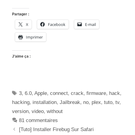
Partager :
X
Facebook
E-mail
Imprimer
J’aime ça :
Étiquettes
3
,
6.0
,
Apple
,
connect
,
crack
,
firmware
,
hack
,
hacking
,
installation
,
Jailbreak
,
no
,
plex
,
tuto
,
tv
,
version
,
video
,
without
81 commentaires
[Tuto] Installer Firebug Sur Safari