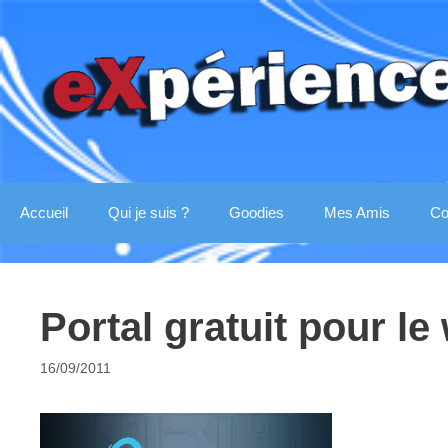
Aller
au
contenu
Accueil
Qui je suis ?
Goodies
Mes Amis
Co
Portal gratuit pour l
16/09/2011