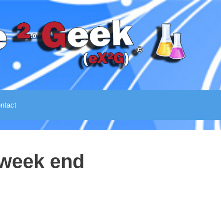
ntact
e week end