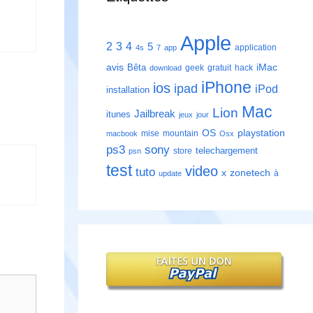
Apple
2
3
4
5
application
4s
7
app
avis
iMac
Bêta
geek
gratuit
hack
download
iPhone
ios
ipad
iPod
installation
Mac
Lion
Jailbreak
itunes
jeux
jour
playstation
OS
mise
mountain
macbook
Osx
ps3
sony
telechargement
store
psn
test
video
tuto
zonetech
x
à
update