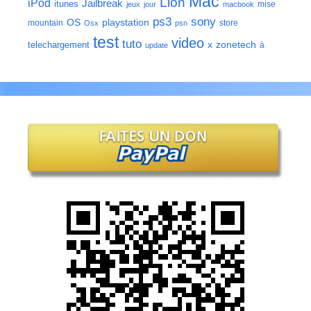
Mac
Lion
iPod
Jailbreak
itunes
mise
jeux
jour
macbook
ps3
sony
playstation
OS
mountain
store
Osx
psn
test
video
tuto
zonetech
telechargement
x
à
update