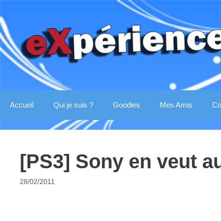
Aller
au
contenu
Accueil
Qui je suis ?
Goodies
Mes Amis
Co
[PS3] Sony en veut a
28/02/2011