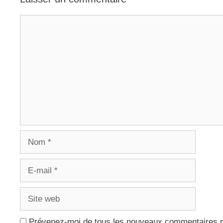
Commentaire
Nom
E-
mail
Site
web
Prévenez-moi de tous les nouveaux commentaires p