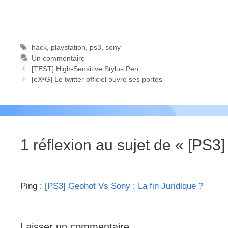
Étiquettes
hack
,
playstation
,
ps3
,
sony
Un commentaire
[TEST] High-Sensitive Stylus Pen
[eX²G] Le twitter officiel ouvre ses portes
1 réflexion au sujet de « [PS3
Ping :
[PS3] Geohot Vs Sony : La fin Juridique ?
Laisser un commentaire