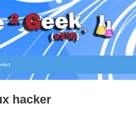
ntact
ux hacker