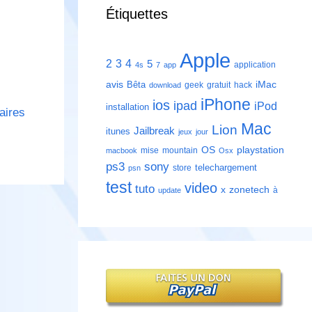
Étiquettes
Apple
2
3
4
5
application
4s
7
app
avis
iMac
Bêta
geek
gratuit
hack
download
iPhone
ios
ipad
iPod
installation
aires
Mac
Lion
Jailbreak
itunes
jeux
jour
playstation
OS
mise
mountain
macbook
Osx
ps3
sony
telechargement
store
psn
test
video
tuto
zonetech
x
à
update