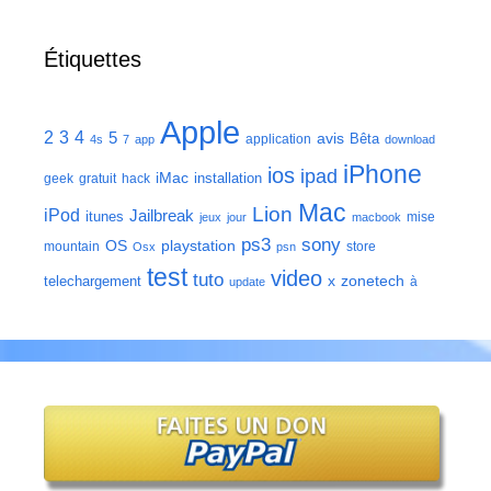
Étiquettes
Apple
2
3
4
5
avis
Bêta
application
4s
7
app
download
iPhone
ios
ipad
iMac
installation
geek
gratuit
hack
Mac
Lion
iPod
Jailbreak
itunes
mise
jeux
jour
macbook
ps3
sony
playstation
OS
mountain
store
Osx
psn
test
video
tuto
zonetech
telechargement
x
à
update