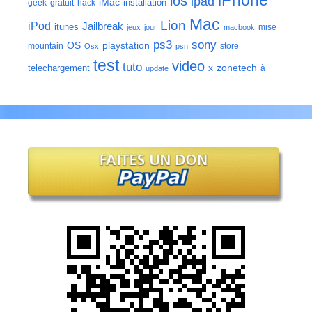
iPhone
ios
ipad
iMac
installation
geek
gratuit
hack
Mac
Lion
iPod
Jailbreak
itunes
mise
jeux
jour
macbook
ps3
sony
playstation
OS
mountain
store
Osx
psn
test
video
tuto
zonetech
telechargement
x
à
update