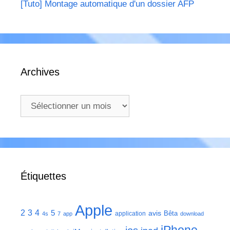
[Tuto] Montage automatique d'un dossier AFP
Archives
Archives
Étiquettes
Apple
2
3
4
5
avis
Bêta
application
4s
7
app
download