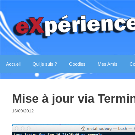
Aller
au
contenu
Accueil
Qui je suis ?
Goodies
Mes Amis
Co
Mise à jour via Termi
16/09/2012