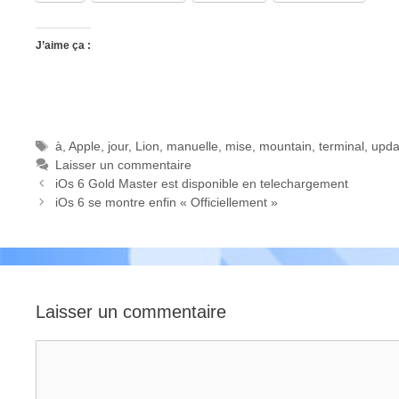
J’aime ça :
Étiquettes
à
,
Apple
,
jour
,
Lion
,
manuelle
,
mise
,
mountain
,
terminal
,
upda
Laisser un commentaire
iOs 6 Gold Master est disponible en telechargement
iOs 6 se montre enfin « Officiellement »
Laisser un commentaire
Commentaire