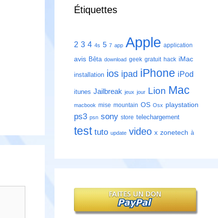
Étiquettes
Apple
2
3
4
5
application
4s
7
app
avis
iMac
Bêta
geek
gratuit
hack
download
iPhone
ios
ipad
iPod
installation
Mac
Lion
Jailbreak
itunes
jeux
jour
playstation
OS
mise
mountain
macbook
Osx
ps3
sony
telechargement
store
psn
test
video
tuto
zonetech
x
à
update