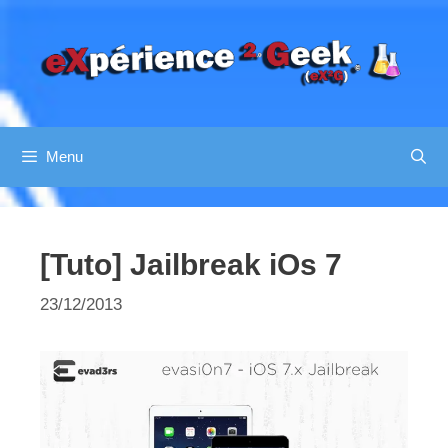
Aller
au
contenu
Menu
[Tuto] Jailbreak iOs 7
23/12/2013