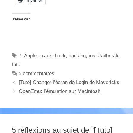
Imprimer
J’aime ça :
Étiquettes
7
,
Apple
,
crack
,
hack
,
hacking
,
ios
,
Jailbreak
,
tuto
5 commentaires
[Tuto] Changer l’écran de Login de Mavericks
OpenEmu: l’émulation sur Macintosh
5 réflexions au sujet de “[Tuto]