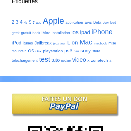
Étiquettes
Apple
2
3
4
5
avis
Bêta
application
4s
7
app
download
iPhone
ios
ipad
iMac
installation
geek
gratuit
hack
Mac
Lion
iPod
Jailbreak
itunes
mise
jeux
jour
macbook
ps3
sony
playstation
OS
mountain
store
Osx
psn
test
video
tuto
zonetech
telechargement
x
à
update